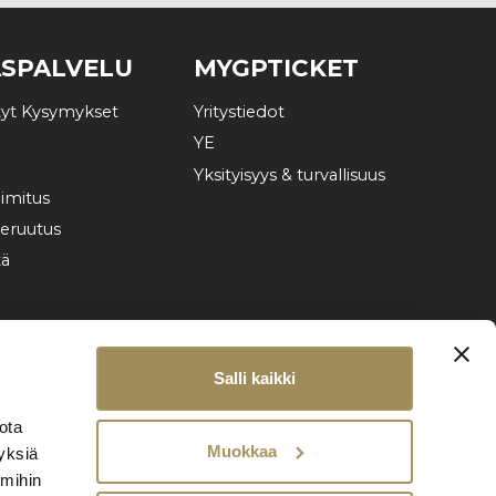
ASPALVELU
MYGPTICKET
tyt Kysymykset
Yritystiedot
YE
Yksityisyys & turvallisuus
imitus
peruutus
tä
Salli kaikki
jota
Muokkaa
yksiä
 mihin