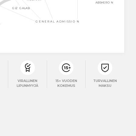
VIRALLINEN
15+ VUODEN
TURVALLINEN
T
LIPUNMYYJÄ
KOKEMUS
MAKSU