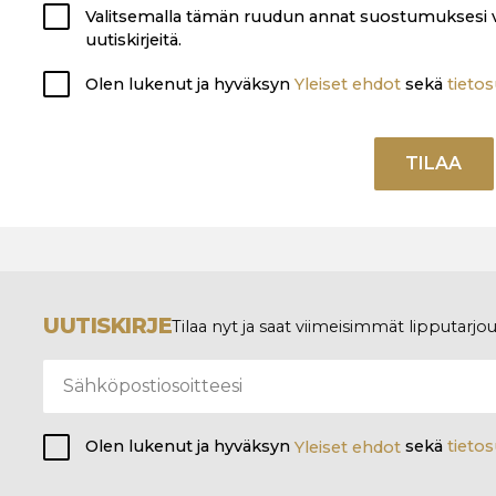
Valitsemalla tämän ruudun annat suostumuksesi
uutiskirjeitä.
Olen lukenut ja hyväksyn
Yleiset ehdot
sekä
tietos
TILAA
UUTISKIRJE
Tilaa nyt ja saat viimeisimmät lipputarjo
Olen lukenut ja hyväksyn
Yleiset ehdot
sekä
tietos