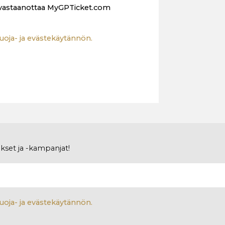
 vastaanottaa MyGPTicket.com
uoja- ja evästekäytännön.
ukset ja -kampanjat!
uoja- ja evästekäytännön.