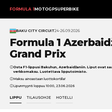
FORMULA 1
MOTOGP
SUPERBIKE
BAKU CITY CIRCUIT
24-26.09.2026
Formula 1 Azerbaid
Grand Prix
Osta F1-lippusi Bakuhun, Azerbaidžaniin. Liput ovat saa
verkkomaksu. Luotettava lipputoimisto.
Maksu ainoastaan luottokortilla!
Lipunmyynti loppuu 10:00, 23.06.2026
LIPPU
TILAUSOHJE
HOTELLI