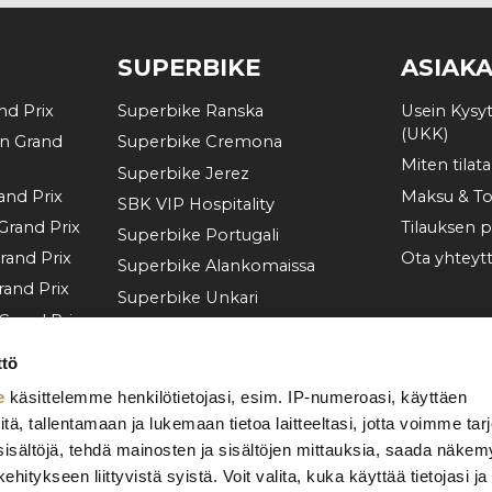
SUPERBIKE
ASIAK
d Prix
Superbike Ranska
Usein Kysy
(UKK)
n Grand
Superbike Cremona
Miten tilata
Superbike Jerez
and Prix
Maksu & To
SBK VIP Hospitality
Grand Prix
Tilauksen 
Superbike Portugali
rand Prix
Ota yhteyt
Superbike Alankomaissa
and Prix
Superbike Unkari
Grand Prix
Superbike Tšekki
d Prix
Superbike Aragon
ttö
nd Prix
Superbike Misano
e
käsittelemme henkilötietojasi, esim. IP-numeroasi, käyttäen
d Prix
Katso lisää
itä, tallentamaan ja lukemaan tietoa laitteeltasi, jotta voimme tar
en Grand
sisältöjä, tehdä mainosten ja sisältöjen mittauksia, saada näkem
hitykseen liittyvistä syistä. Voit valita, kuka käyttää tietojasi ja