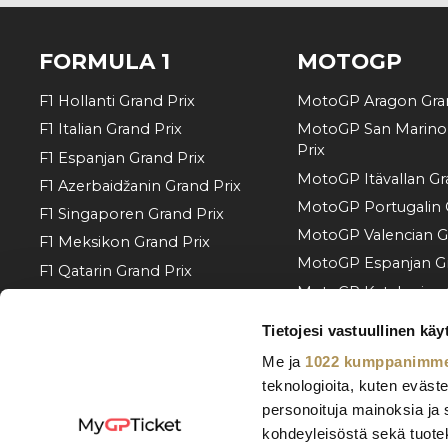
FORMULA 1
MOTOGP
F1 Hollanti Grand Prix
MotoGP Aragon Gran
F1 Italian Grand Prix
MotoGP San Marino
Prix
F1 Espanjan Grand Prix
MotoGP Itävallan Gr
F1 Azerbaidžanin Grand Prix
MotoGP Portugalin 
F1 Singaporen Grand Prix
MotoGP Valencian G
F1 Meksikon Grand Prix
MotoGP Espanjan Gr
F1 Qatarin Grand Prix
MotoGP Katalonian 
F1 Abu Dhabin Grand Prix
MotoGP Italian Gran
F1 Bahrainin Grand Prix
Tietojesi vastuullinen käy
MotoGP Unkarin Gra
F1 Monacon Grand Prix
Me ja
1022 kumppanimm
MotoGP Tšekin Gran
F1 Barcelona Grand Prix
teknologioita, kuten eväste
MotoGP Alankomaid
personoituja mainoksia ja 
F1 Itävallan Grand Prix
Prix
kohdeyleisöstä sekä tuoteke
F1 Belgian Grand Prix