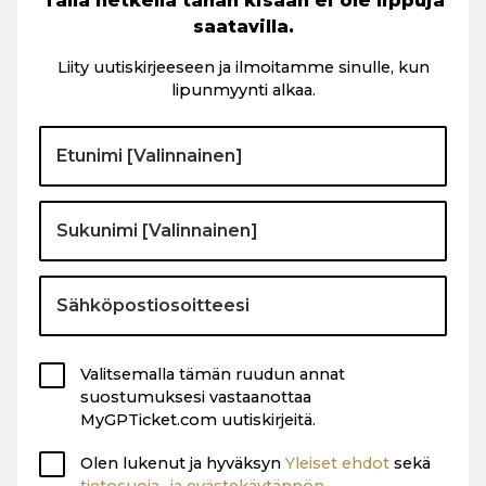
Tällä hetkellä tähän kisaan ei ole lippuja
saatavilla.
Liity uutiskirjeeseen ja ilmoitamme sinulle, kun
lipunmyynti alkaa.
Valitsemalla tämän ruudun annat
suostumuksesi vastaanottaa
MyGPTicket.com uutiskirjeitä.
Olen lukenut ja hyväksyn
Yleiset ehdot
sekä