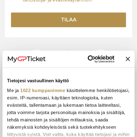
tietosuoja- ja evästekäytännön.
TILAA
VIRALLISET
LICENSSIOITU
LIPPUHINNAT
KUMPPANI
Tietojesi vastuullinen käyttö
Me ja
1022 kumppanimme
käsittelemme henkilötietojasi,
esim. IP-numeroasi, käyttäen teknologioita, kuten
15+ VUODEN
TURVALLINEN
evästeitä, tallentamaan ja lukemaan tietoa laitteeltasi,
KOKEMUS
MAKSU
jotta voimme tarjota personoituja mainoksia ja sisältöjä,
tehdä mainosten ja sisältöjen mittauksia, saada
näkemyksiä kohdeyleisöstä sekä tuotekehitykseen
liittyvistä syistä. Voit valita, kuka käyttää tietojasi ja mihin