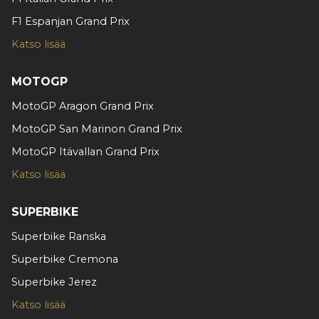
sivustoamme. Kumppanimme voivat yhdistää näitä
F1 Espanjan Grand Prix
tietoja muihin tietoihin, joita olet antanut heille tai joita on
kerätty, kun olet käyttänyt heidän palvelujaan.
Katso lisää
MOTOGP
MotoGP Aragon Grand Prix
MotoGP San Marinon Grand Prix
MotoGP Itävallan Grand Prix
Katso lisää
SUPERBIKE
Superbike Ranska
Superbike Cremona
Superbike Jerez
Katso lisää