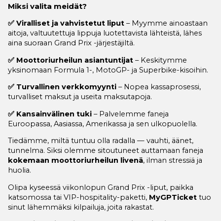
Miksi valita meidät?
✅ Viralliset ja vahvistetut liput
– Myymme ainoastaan
aitoja, valtuutettuja lippuja luotettavista lähteistä, lähes
aina suoraan Grand Prix -järjestäjiltä.
✅ Moottoriurheilun asiantuntijat
– Keskitymme
yksinomaan Formula 1-, MotoGP- ja Superbike-kisoihin.
✅ Turvallinen verkkomyynti
– Nopea kassaprosessi,
turvalliset maksut ja useita maksutapoja.
✅ Kansainvälinen tuki
– Palvelemme faneja
Euroopassa, Aasiassa, Amerikassa ja sen ulkopuolella.
Tiedämme, miltä tuntuu olla radalla — vauhti, äänet,
tunnelma. Siksi olemme sitoutuneet auttamaan faneja
kokemaan moottoriurheilun livenä
, ilman stressiä ja
huolia.
Olipa kyseessä viikonlopun Grand Prix -liput, paikka
katsomossa tai VIP-hospitality-paketti,
MyGPTicket
tuo
sinut lähemmäksi kilpailuja, joita rakastat.