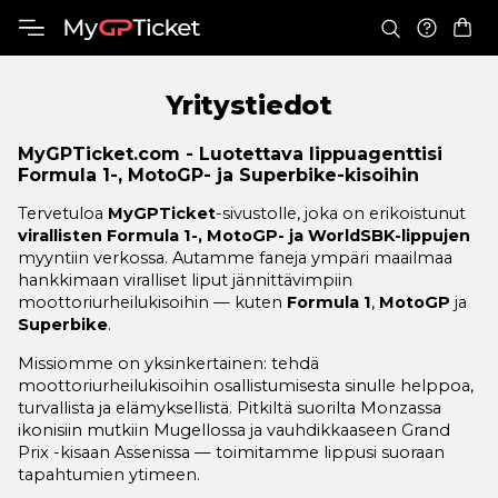
Yritystiedot
MyGPTicket.com - Luotettava lippuagenttisi
Formula 1-, MotoGP- ja Superbike-kisoihin
Tervetuloa
MyGPTicket
-sivustolle, joka on erikoistunut
virallisten Formula 1-, MotoGP- ja WorldSBK-lippujen
myyntiin verkossa. Autamme faneja ympäri maailmaa
hankkimaan viralliset liput jännittävimpiin
moottoriurheilukisoihin — kuten
Formula 1
,
MotoGP
ja
Superbike
.
Missiomme on yksinkertainen: tehdä
moottoriurheilukisoihin osallistumisesta sinulle helppoa,
turvallista ja elämyksellistä. Pitkiltä suorilta
Monzassa
ikonisiin mutkiin
Mugellossa
ja vauhdikkaaseen Grand
Prix -kisaan
Assenissa
— toimitamme lippusi suoraan
tapahtumien ytimeen.