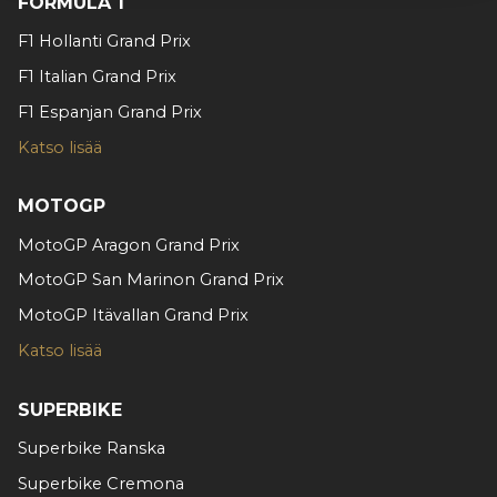
FORMULA 1
alan kumppaneillemme tietoja siitä, miten käytät
F1 Hollanti Grand Prix
sivustoamme. Kumppanimme voivat yhdistää näitä
tietoja muihin tietoihin, joita olet antanut heille tai joita on
F1 Italian Grand Prix
kerätty, kun olet käyttänyt heidän palvelujaan.
F1 Espanjan Grand Prix
Katso lisää
MOTOGP
MotoGP Aragon Grand Prix
MotoGP San Marinon Grand Prix
MotoGP Itävallan Grand Prix
Katso lisää
SUPERBIKE
Superbike Ranska
Superbike Cremona