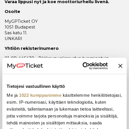
Varaa lippusi nyt ja koe moottoriurheilu livenä.
Osoite
MyGPTicket OY
1051 Budapest
Sas katu 11.
UNKARI
Yhtiön rekisterinumero
01-09-446430 - Pääkaupunkiseudun tuomioistuin,
Budapest
EU Verotusnumero
HU32859638
Tietojesi vastuullinen käyttö
Tilastollinen tunnusnumero
Me ja
1022 kumppanimme
käsittelemme henkilötietojasi,
esim. IP-numeroasi, käyttäen teknologioita, kuten
32859638-8240-113-01
evästeitä, tallentamaan ja lukemaan tietoa laitteeltasi,
Pankkiyhteystiedot
jotta voimme tarjota personoituja mainoksia ja sisältöjä,
Vastaanottaja: MyGPTicket OY.
tehdä mainosten ja sisältöjen mittauksia, saada
EUR tilinumero (IBAN): DE61 3052 4400 0000 8868 80