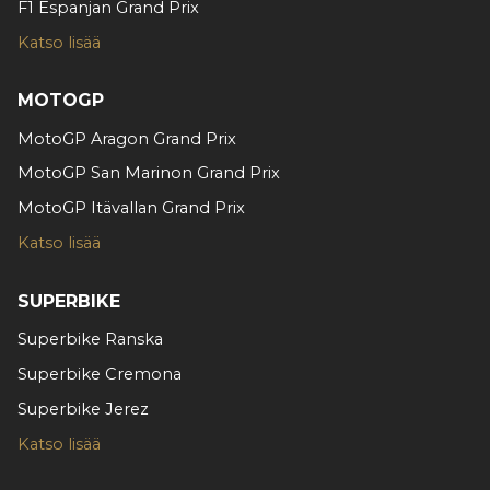
F1 Espanjan Grand Prix
tietoja muihin tietoihin, joita olet antanut heille tai joita on
Katso lisää
kerätty, kun olet käyttänyt heidän palvelujaan.
MOTOGP
MotoGP Aragon Grand Prix
MotoGP San Marinon Grand Prix
MotoGP Itävallan Grand Prix
Katso lisää
SUPERBIKE
Superbike Ranska
Superbike Cremona
Superbike Jerez
Katso lisää