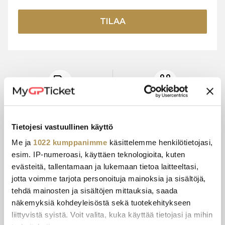
TILAA
VIRALLISET
LICENSSIOITU
LIPPUHINNAT
KUMPPANI
Tietojesi vastuullinen käyttö
Me ja
1022 kumppanimme
käsittelemme henkilötietojasi,
esim. IP-numeroasi, käyttäen teknologioita, kuten
15+ VUODEN
TURVALLINEN
evästeitä, tallentamaan ja lukemaan tietoa laitteeltasi,
KOKEMUS
MAKSU
jotta voimme tarjota personoituja mainoksia ja sisältöjä,
tehdä mainosten ja sisältöjen mittauksia, saada
näkemyksiä kohdeyleisöstä sekä tuotekehitykseen
liittyvistä syistä. Voit valita, kuka käyttää tietojasi ja mihin
ASIAKASPALVELU
E-LIPPU