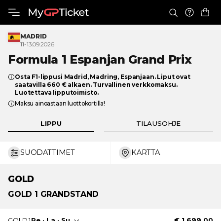
MADRID
11-13.09.2026
Formula 1 Espanjan
Grand Prix
Osta F1-lippusi Madrid, Madring, Espanjaan. Liput ovat
saatavilla 660 € alkaen. Turvallinen verkkomaksu.
Luotettava lipputoimisto.
Maksu ainoastaan luottokortilla!
LIPPU
TILAUSOHJE
SUODATTIMET
KARTTA
€ 660
€ 1 699
GOLD
GOLD
1 GRANDSTAND
GOLD 1
Pe · La · Su
€ 1 699.00