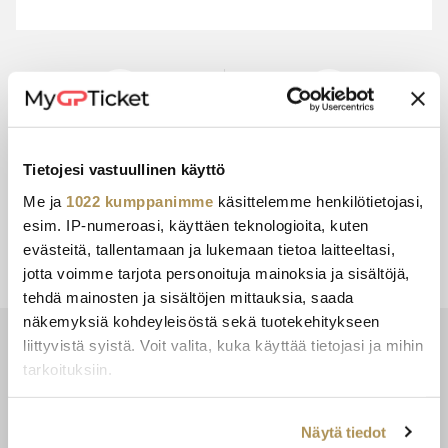
15+ VUODEN
TURVALLINEN
KOKEMUS
MAKSU
Tietojesi vastuullinen käyttö
Me ja
1022 kumppanimme
käsittelemme henkilötietojasi,
esim. IP-numeroasi, käyttäen teknologioita, kuten
ASIAKASPALVELU
LÄHETYS
evästeitä, tallentamaan ja lukemaan tietoa laitteeltasi,
DHL:LLÄ
jotta voimme tarjota personoituja mainoksia ja sisältöjä,
tehdä mainosten ja sisältöjen mittauksia, saada
näkemyksiä kohdeyleisöstä sekä tuotekehitykseen
liittyvistä syistä. Voit valita, kuka käyttää tietojasi ja mihin
UUTISKIRJE
tarkoituksiin.
Tilaa nyt ja saat viimeisimmät lipputarjoukset ja -kampanjat!
Jos sallit, haluamme myös tehdä seuraavia:
Näytä tiedot
Kerätä tietoja maantieteellisestä sijainnistasi,