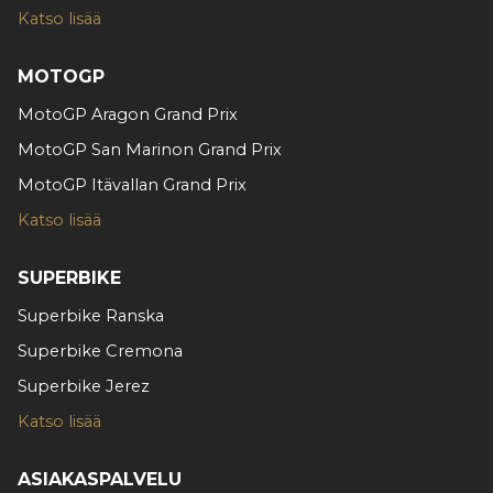
tietoja muihin tietoihin, joita olet antanut heille tai joita on
Katso lisää
kerätty, kun olet käyttänyt heidän palvelujaan.
MOTOGP
MotoGP Aragon Grand Prix
MotoGP San Marinon Grand Prix
MotoGP Itävallan Grand Prix
Katso lisää
SUPERBIKE
Superbike Ranska
Superbike Cremona
Superbike Jerez
Katso lisää
ASIAKASPALVELU