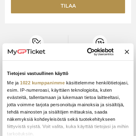
TILAA
VIRALLISET
15+ VUODEN
LIPPUHINNAT
KOKEMUS
Tietojesi vastuullinen käyttö
Me ja
1022 kumppanimme
käsittelemme henkilötietojasi,
TURVALLINEN
ASIAKASPALVELU
esim. IP-numeroasi, käyttäen teknologioita, kuten
MAKSU
evästeitä, tallentamaan ja lukemaan tietoa laitteeltasi,
jotta voimme tarjota personoituja mainoksia ja sisältöjä,
tehdä mainosten ja sisältöjen mittauksia, saada
näkemyksiä kohdeyleisöstä sekä tuotekehitykseen
E-LIPPU
MAKSU-VAIHTOEHDOT
liittyvistä syistä. Voit valita, kuka käyttää tietojasi ja mihin
tarkoituksiin.