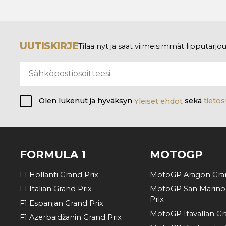
UUTISKIRJE
Tilaa nyt ja saat viimeisimmät lipputarjo
Olen lukenut ja hyväksyn
Yleiset ehdot
sekä
tietos
FORMULA 1
MOTOGP
F1 Hollanti Grand Prix
MotoGP Aragon Gran
F1 Italian Grand Prix
MotoGP San Marino
Prix
F1 Espanjan Grand Prix
MotoGP Itävallan Gr
F1 Azerbaidžanin Grand Prix