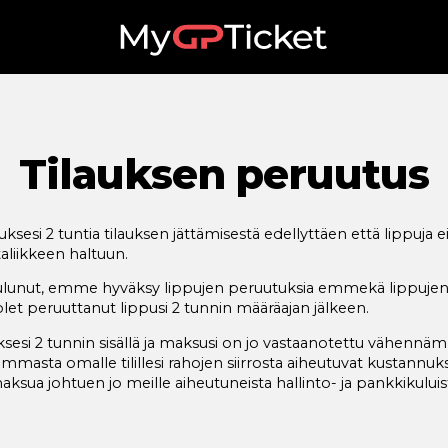
Tilauksen peruutus
uksesi 2 tuntia tilauksen jättämisestä edellyttäen että lippuja ei
aliikkeen haltuun.
kulunut, emme hyväksy lippujen peruutuksia emmekä lippuje
olet peruuttanut lippusi 2 tunnin määräajan jälkeen.
uksesi 2 tunnin sisällä ja maksusi on jo vastaanotettu vähenn
ummasta omalle tilillesi rahojen siirrosta aiheutuvat kustann
aksua johtuen jo meille aiheutuneista hallinto- ja pankkikuluist