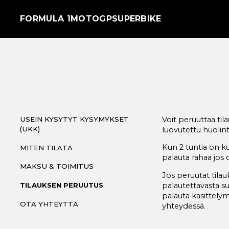
FORMULA 1
MOTOGP
SUPERBIKE
USEIN KYSYTYT KYSYMYKSET
Voit peruuttaa tila
(UKK)
luovutettu huolint
Kun 2 tuntia on 
MITEN TILATA
palauta rahaa jos 
MAKSU & TOIMITUS
Jos peruutat tila
palautettavasta s
TILAUKSEN PERUUTUS
palauta käsittelym
OTA YHTEYTTÄ
yhteydessä.