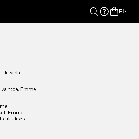
FI
 ole vielä
n vaihtoa. Emme
ämme
ukset. Emme
a tilauksesi