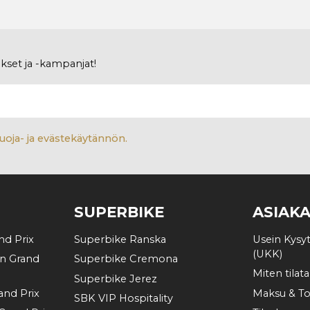
ukset ja -kampanjat!
uoja- ja evästekäytännön.
SUPERBIKE
ASIAK
d Prix
Superbike Ranska
Usein Kysy
(UKK)
n Grand
Superbike Cremona
Miten tilata
Superbike Jerez
and Prix
Maksu & To
SBK VIP Hospitality