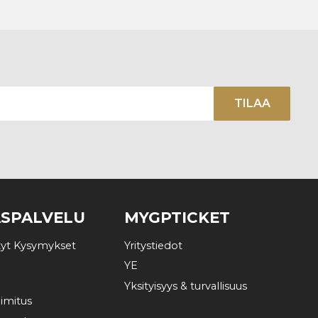
TILAA
ASPALVELU
MYGPTICKET
tyt Kysymykset
Yritystiedot
YE
Yksityisyys & turvallisuus
imitus