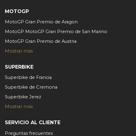
sociales y analizar el tráfico. Además, compartimos
MOTOGP
información sobre el uso que haga del sitio web con
nuestros partners de redes sociales, publicidad y análisis
MotoGP Gran Premio de Aragon
web, quienes pueden combinarla con otra información
MotoGP MotoGP Gran Premio de San Marino
que les haya proporcionado o que hayan recopilado a
MotoGP Gran Premio de Austria
partir del uso que haya hecho de sus servicios.
Mostrar más
SUPERBIKE
Superbike de Francia
Superbike de Cremona
Superbike Jerez
Mostrar más
SERVICIO AL CLIENTE
Preguntas frecuentes