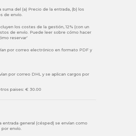
 suma del (a) Precio de la entrada, (b) los
ir boletines informativos
s
Términos y condiciones
os de envío.
ncluyen los costes de la gestión, 12% (con un
ir boletines informativos
s
Términos y condiciones
astos de envío. Puede leer sobre cómo hacer
ómo reservar'
s
Términos y condiciones
vían por correo electrónico en formato PDF y
ir boletines informativos
vían por correo DHL y se aplican cargos por
ir boletines informativos
s
Términos y condiciones
tros paises: € 30.00
s
Términos y condiciones
 la entrada general (césped) se envían como
 por envío.