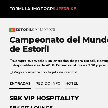
FORMULA 1
MOTOGP
SUPERBIKE
ESTORIL
09-11.10.2026
Campeonato del Mundo
de Estoril
Compra tus World SBK entradas de para Estoril, Portu
disponibles desde 48 €. Entradas oficiales SBK y preci
¡Pago solamente con tarjeta de crédito!
ENTRADAS
PEDIDO INFO
HOTEL
SBK
VIP HOSPITALITY
€ 30
€ 831
SBK
PIT LOUNGE