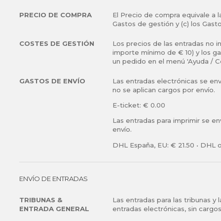
Tribuna descubierta
Esta entrada se enviará como e-ticket.
Asientos libres
PRECIO DE COMPRA
El Precio de compra equivale a la
Al marcar esta casilla, acepta recib
He leido y estoy de acuerdo con la
Gastos de gestión y (c) los Gast
Pantalla gigante
de MyGPTicket.com.
generales
y
política de privacidad
.
Esta entrada se enviará como e-ticket.
COSTES DE GESTIÓN
Los precios de las entradas no i
Al marcar esta casilla, acepta recib
He leido y estoy de acuerdo con la
importe mínimo de € 10) y los g
de MyGPTicket.com.
generales
y
política de privacidad
.
un pedido en el menú 'Ayuda / C
SUSCRIBIRSE
He leido y estoy de acuerdo con la
GASTOS DE ENVÍO
Las entradas electrónicas se en
generales
y
política de privacidad
.
no se aplican cargos por envío.
SUSCRIBIRSE
E-ticket: € 0.00
Al marcar esta casilla, acepta recib
de MyGPTicket.com.
SUSCRIBIRSE
Las entradas para imprimir se en
envío.
Al marcar esta casilla, acepta recib
He leido y estoy de acuerdo con la
de MyGPTicket.com.
DHL España, EU: € 21.50 • DHL o
generales
y
política de privacidad
.
He leido y estoy de acuerdo con la
generales
y
política de privacidad
.
ENVÍO DE ENTRADAS
SUSCRIBIRSE
TRIBUNAS &
Las entradas para las tribunas y
SUSCRIBIRSE
ENTRADA GENERAL
entradas electrónicas, sin cargos