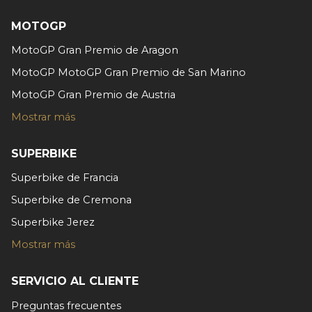
sociales y analizar el tráfico. Además, compartimos
MOTOGP
información sobre el uso que haga del sitio web con
nuestros partners de redes sociales, publicidad y análisis
MotoGP Gran Premio de Aragon
web, quienes pueden combinarla con otra información
MotoGP MotoGP Gran Premio de San Marino
que les haya proporcionado o que hayan recopilado a
MotoGP Gran Premio de Austria
partir del uso que haya hecho de sus servicios.
Mostrar más
SUPERBIKE
Superbike de Francia
Superbike de Cremona
Superbike Jerez
Mostrar más
SERVICIO AL CLIENTE
Preguntas frecuentes