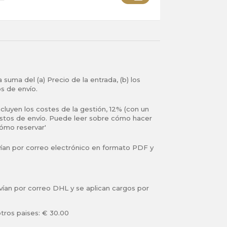
ión sobre los límites
 suma del (a) Precio de la entrada, (b) los
os de envío.
ncluyen los costes de la gestión, 12% (con un
astos de envío. Puede leer sobre cómo hacer
ómo reservar'
vían por correo electrónico en formato PDF y
vían por correo DHL y se aplican cargos por
tros paises: € 30.00