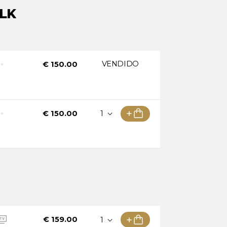
LK
ddock Show
odificados a
icio de catering
VENDIDO
€ 150.00
vitado)
oría WorldSBK)
€ 150.00
n el Paddock Show
€ 159.00