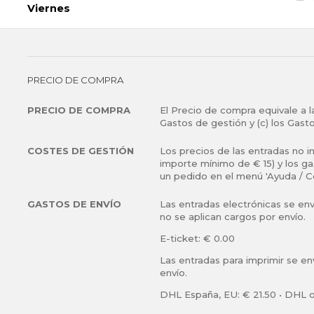
Asientos libres
Viernes
Esta entrada se enviará como e-ticket.
Pantalla gigante
Esta es una entrada para niños. Consulta más informac
Esta entrada se enviará como e-ticket.
de edad debajo de la lista de entradas.
Información de la entrada:
Esta entrada es válida el: Sábado
Tribuna descubierta
Esta entrada es válida el: Viernes
PRECIO DE COMPRA
Asientos libres
Tribuna descubierta
Pantalla gigante
Asientos libres
PRECIO DE COMPRA
El Precio de compra equivale a la
Esta entrada se enviará como e-ticket.
Gastos de gestión y (c) los Gast
Pantalla gigante
Esta entrada se enviará como e-ticket.
COSTES DE GESTIÓN
Los precios de las entradas no i
importe mínimo de € 15) y los g
un pedido en el menú 'Ayuda / C
GASTOS DE ENVÍO
Las entradas electrónicas se en
no se aplican cargos por envío.
E-ticket: € 0.00
Las entradas para imprimir se en
envío.
DHL España, EU: € 21.50 • DHL o