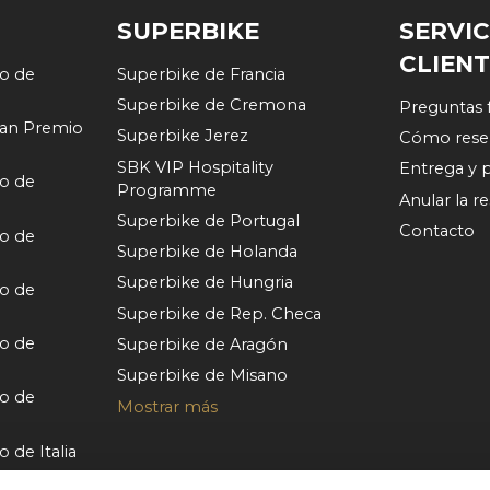
SUPERBIKE
SERVIC
CLIEN
o de
Superbike de Francia
Superbike de Cremona
Preguntas 
an Premio
Superbike Jerez
Cómo rese
SBK VIP Hospitality
Entrega y 
o de
Programme
Anular la r
Superbike de Portugal
Contacto
o de
Superbike de Holanda
Superbike de Hungria
o de
Superbike de Rep. Checa
o de
Superbike de Aragón
Superbike de Misano
o de
Mostrar más
de Italia
o de