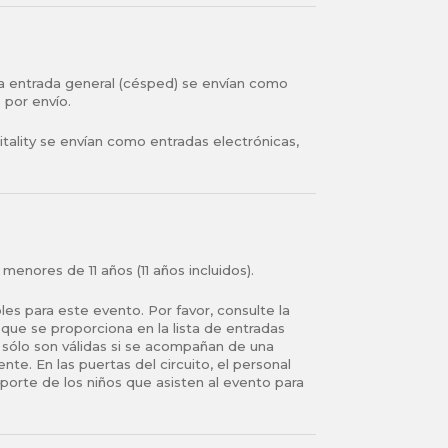
 la entrada general (césped) se envían como
 por envío.
tality se envían como entradas electrónicas,
menores de 11 años (11 años incluidos).
les para este evento. Por favor, consulte la
 que se proporciona en la lista de entradas
s sólo son válidas si se acompañan de una
te. En las puertas del circuito, el personal
porte de los niños que asisten al evento para