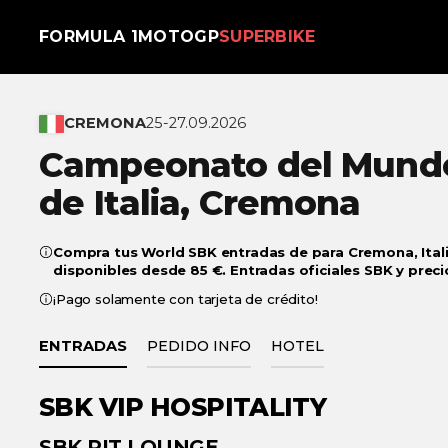
FORMULA 1
MOTOGP
SUPERBIKE
CREMONA
25-27.09.2026
Campeonato del Mundo
de
Italia, Cremona
Compra tus World SBK entradas de para Cremona, Itali
disponibles desde 85 €. Entradas oficiales SBK y preci
¡Pago solamente con tarjeta de crédito!
ENTRADAS
PEDIDO INFO
HOTEL
SBK
VIP HOSPITALITY
€ 1
€ 930
SBK
PIT LOUNGE