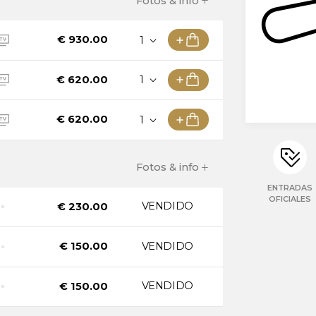
Fotos & info
onato mundial de
€ 930.00
€ 620.00
go
€ 620.00
o y el domingo (El
Fotos & info
ENTRADAS
l corazón del Mundial
OFICIALES
VENDIDO
€ 230.00
as (Mínimo tres
a e informal dentro
VENDIDO
€ 150.00
enerse cerca de la
alidad SBK, podrás
VENDIDO
€ 150.00
omida y bebida de