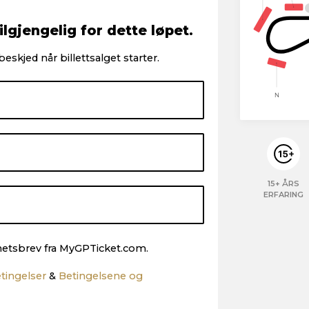
ilgjengelig for dette løpet.
eskjed når billettsalget starter.
15+ ÅRS
ERFARING
yhetsbrev fra MyGPTicket.com.
etingelser
&
Betingelsene og