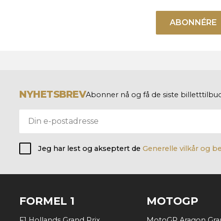
ABONNÉRE
NYHETSBREV
Abonner nå og få de siste billetttil
Jeg har lest og akseptert de
Generelle vilkår og b
FORMEL 1
MOTOGP
F1 Hollands Grand Prix
MotoGP Aragon Gran