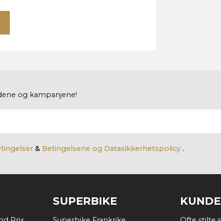
budene og kampanjene!
etingelser
&
Betingelsene og Datasikkerhetspolicy
.
SUPERBIKE
KUNDE
d Prix
Superbike Frankrike
Ofte stilte