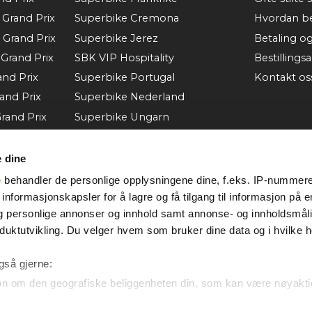
Grand Prix
Superbike Cremona
Hvordan be
 Grand Prix
Superbike Jerez
Betaling o
Grand Prix
SBK VIP Hospitality
Bestillings
nd Prix
Superbike Portugal
Kontakt os
and Prix
Superbike Nederland
rand Prix
Superbike Ungarn
and Prix
Superbike Tsjekkia
and Prix
Superbike Aragon
e dine
nd Prix
Superbike Misano
e
behandler de personlige opplysningene dine, f.eks. IP-nummeret
k Grand
Se mer
informasjonskapsler for å lagre og få tilgang til informasjon på 
deg personlige annonser og innhold samt annonse- og innholdsmål
 Prix
duktutvikling. Du velger hvem som bruker dine data og i hvilke h
også gjerne:
on om den geografiske beliggenheten din, som kan være nøyakti