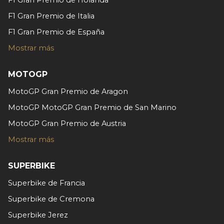
Las cookies de este sitio web se usan para personalizar
F1 Gran Premio de Italia
el contenido y los anuncios, ofrecer funciones de redes
F1 Gran Premio de España
sociales y analizar el tráfico. Además, compartimos
Mostrar más
información sobre el uso que haga del sitio web con
nuestros partners de redes sociales, publicidad y análisis
web, quienes pueden combinarla con otra información
MOTOGP
que les haya proporcionado o que hayan recopilado a
MotoGP Gran Premio de Aragon
partir del uso que haya hecho de sus servicios.
MotoGP MotoGP Gran Premio de San Marino
MotoGP Gran Premio de Austria
Mostrar más
SUPERBIKE
Superbike de Francia
Superbike de Cremona
Superbike Jerez