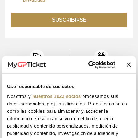
privacidad
.
SUSCRIBIRSE
ENTRADAS
SOCIO
OFICIALES
AUTORIZADO
Uso responsable de sus datos
Nosotros y
nuestros 1022 socios
procesamos sus
datos personales, p.ej., su dirección IP, con tecnologías
15+ AÑOS DE
PAGO
EXPERIENCIA
SEGURO
como las cookies para almacenar y acceder la
información en su dispositivo con el fin de ofrecer
publicidad y contenido personalizados, medición de
publicidad y contenido, investigación de audiencia y