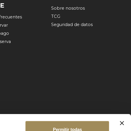
TE
Sobre nosotros
TCG
frecuentes
Seguridad de datos
rvar
pago
eserva
Permitir todas