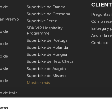
CLIEN
o de
Superbike de Francia
Superbike de Cremona
Preguntas 
an Premio
Superbike Jerez
Cómo rese
SBK VIP Hospitality
Entrega y 
o de
Programme
Anular la r
Superbike de Portugal
Contacto
o de
Superbike de Holanda
Superbike de Hungria
o de
Superbike de Rep. Checa
o de
Superbike de Aragón
Superbike de Misano
o de
Mostrar más
de Italia
o de
datos