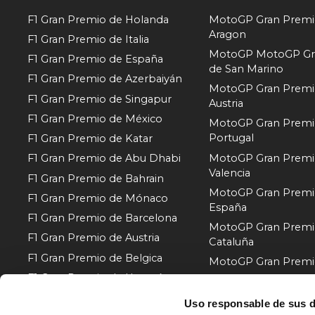
F1 Gran Premio de Holanda
MotoGP Gran Premi
Aragon
F1 Gran Premio de Italia
MotoGP MotoGP Gr
F1 Gran Premio de España
de San Marino
F1 Gran Premio de Azerbaiyán
MotoGP Gran Premi
F1 Gran Premio de Singapur
Austria
F1 Gran Premio de México
MotoGP Gran Premi
Portugal
F1 Gran Premio de Katar
MotoGP Gran Premi
F1 Gran Premio de Abu Dhabi
Valencia
F1 Gran Premio de Bahrain
MotoGP Gran Premi
F1 Gran Premio de Mónaco
España
F1 Gran Premio de Barcelona
MotoGP Gran Premi
F1 Gran Premio de Austria
Cataluña
F1 Gran Premio de Belgica
MotoGP Gran Premio 
F1 Gran Premio de Hungría
MotoGP Gran Premi
Hungría
Mostrar más
Uso responsable de sus 