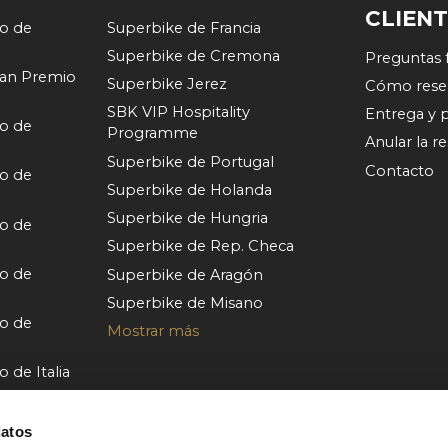
CLIEN
o de
Superbike de Francia
Superbike de Cremona
Preguntas 
an Premio
Superbike Jerez
Cómo rese
SBK VIP Hospitality
Entrega y 
o de
Programme
Anular la r
Superbike de Portugal
Contacto
o de
Superbike de Holanda
Superbike de Hungria
o de
Superbike de Rep. Checa
o de
Superbike de Aragón
Superbike de Misano
o de
Mostrar más
de Italia
o de
datos