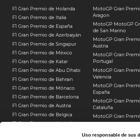
F1 Gran Premio de Holanda
MotoGP Gran Premi
Aragon
F1 Gran Premio de Italia
MotoGP MotoGP Gr
F1 Gran Premio de España
de San Marino
F1 Gran Premio de Azerbaiyán
MotoGP Gran Premi
F1 Gran Premio de Singapur
Austria
F1 Gran Premio de México
MotoGP Gran Premi
Portugal
F1 Gran Premio de Katar
MotoGP Gran Premi
F1 Gran Premio de Abu Dhabi
Valencia
F1 Gran Premio de Bahrain
MotoGP Gran Premi
F1 Gran Premio de Mónaco
España
F1 Gran Premio de Barcelona
MotoGP Gran Premi
F1 Gran Premio de Austria
Cataluña
F1 Gran Premio de Belgica
MotoGP Gran Premio 
F1 Gran Premio de Hungría
MotoGP Gran Premi
Hungría
Mostrar más
Uso responsable de sus 