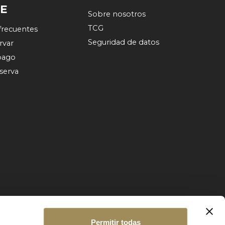
TE
Sobre nosotros
TCG
frecuentes
Seguridad de datos
rvar
pago
eserva
Permitir todas