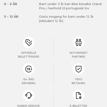
annonsering og analysearbeid, som kan kombinere den
0 - 2 ÅR
Barn under 3 år kan ikke besøke Grand
Prix, i henhold til portugisisk lov.
med annen informasjon du har gjort tilgjengelig for dem,
eller som de har samlet inn gjennom din bruk av
3 - 12 ÅR
Gratis inngang for barn under 12 år
tjenestene deres.
(inkludert 12 år).
OFFISIELLE
AUTORISERT
BILLETTPRISER
PARTNER
15+ ÅRS
TRYG
ERFARING
BETALING
KUNDE-SERVICE
E-BILLETTER