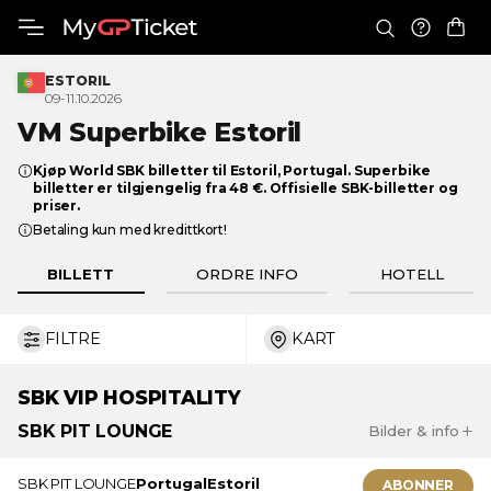
ESTORIL
09-11.10.2026
VM
Superbike Estoril
Kjøp World SBK billetter til Estoril, Portugal. Superbike
billetter er tilgjengelig fra 48 €. Offisielle SBK-billetter og
priser.
Betaling kun med kredittkort!
BILLETT
ORDRE INFO
HOTELL
FILTRE
KART
€ 30
€ 831
SBK
VIP HOSPITALITY
SBK
PIT LOUNGE
Bilder & info
SBK PIT LOUNGE er den offisielle VIP-tjenesten til World
SBK PIT LOUNGE
Portugal
Estoril
ABONNER