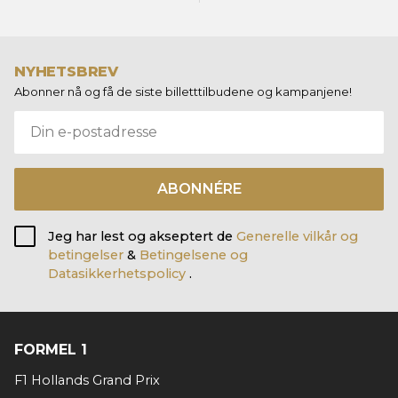
NYHETSBREV
Abonner nå og få de siste billetttilbudene og kampanjene!
ABONNÉRE
Jeg har lest og akseptert de
Generelle vilkår og
betingelser
&
Betingelsene og
Datasikkerhetspolicy
.
FORMEL 1
F1 Hollands Grand Prix