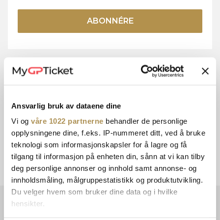
ABONNÉRE
15+ ÅRS
TRYG
Ansvarlig bruk av dataene dine
ERFARING
BETALING
Vi og
våre 1022 partnerne
behandler de personlige
opplysningene dine, f.eks. IP-nummeret ditt, ved å bruke
teknologi som informasjonskapsler for å lagre og få
KUNDE-SERVICE
SENDING
tilgang til informasjon på enheten din, sånn at vi kan tilby
MED DHL
deg personlige annonser og innhold samt annonse- og
innholdsmåling, målgruppestatistikk og produktutvikling.
Du velger hvem som bruker dine data og i hvilke
hensikter.
NYHETSBREV
Abonner nå og få de siste billetttilbudene og kampanjene!