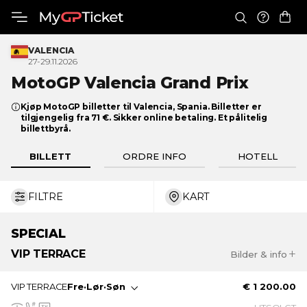
VALENCIA
27-29.11.2026
MotoGP Valencia
Grand Prix
Kjøp MotoGP billetter til Valencia, Spania. Billetter er
tilgjengelig fra 71 €. Sikker online betaling. Et pålitelig
billettbyrå.
BILLETT
ORDRE INFO
HOTELL
FILTRE
KART
€ 71
€ 1 200
SPECIAL
VIP TERRACE
Bilder & info
VIP Terrace tilbyr plass til 150 personer for å nyte Grand
VIP TERRACE
Fre
·
Lør
·
Søn
€ 1 200.00
Prix i en eksklusiv og privilegert atmosfære, med den