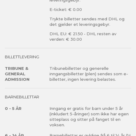
E-ticket: € 0.00
Trykte billetter sendes med DHL og
det gjelder et leveringsgebyr.
DHL EU: € 21.50 • DHL resten av
verden: € 30.00
BILLETTLEVERING
TRIBUNE &
Tribunebilletter og generelle
GENERAL
inngangsbilletter (plen) sendes som e-
ADMISSION
billetter, ingen levering belastes.
BARNEBILLETTAR
0 - 5 ÅR
Inngang er gratis for barn under 5 år
(inkludert 5-åringer) som ikke har egen
sitteplass og sitter på fanget til en
voksen.
6 - 14 ÅR
Barnebillettar er gyldige frå 6 til 14 år (14