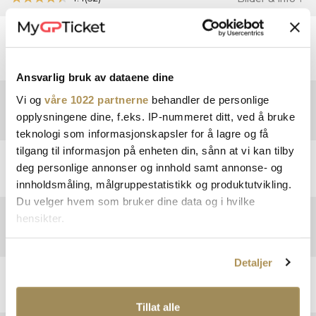
Åpen tribune
Nummererte plasser
AZUL - WEST BLUE
Fre
·
Lør
·
Søn
€ 128.00
Storskjerm
KJØP NÅ
Denne billetten vil bli sendt som e-billett.
Ansvarlig bruk av dataene dine
Billettinformasjon:
Vi og
våre 1022 partnerne
behandler de personlige
VERDE - WEST
GREEN TRIBUNEN
opplysningene dine, f.eks. IP-nummeret ditt, ved å bruke
4.2
(40)
Bilder & info
Denne billetten er gyldig på: Fredag · Lørdag · Søndag
teknologi som informasjonskapsler for å lagre og få
Åpen tribune
tilgang til informasjon på enheten din, sånn at vi kan tilby
Nummererte plasser
VERDE - WEST GREEN
Fre
·
Lør
·
Søn
€ 113.00
deg personlige annonser og innhold samt annonse- og
Storskjerm
UTSOLGT
innholdsmåling, målgruppestatistikk og produktutvikling.
Denne billetten vil bli sendt som e-billett.
Du velger hvem som bruker dine data og i hvilke
Billettinformasjon:
ROJA - WEST
RED TRIBUNEN
hensikter.
4.6
(47)
Bilder & info
Denne billetten er gyldig på: Fredag · Lørdag · Søndag
Hvis du gir oss lov, vil vi også gjerne:
Åpen tribune
Detaljer
Innhente informasjon om den geografiske
Nummererte plasser
ROJA - WEST RED
Fre
·
Lør
·
Søn
€ 81.00
beliggenheten din, som kan være nøyaktig innenfor
Storskjerm
UTSOLGT
Denne billetten vil bli sendt som e-billett.
flere meter
Tillat alle