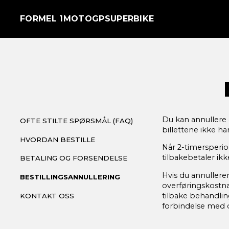
FORMEL 1
MOTOGP
SUPERBIKE
Du kan annullere di
OFTE STILTE SPØRSMÅL (FAQ)
billettene ikke har
HVORDAN BESTILLE
Når 2-timersperiod
tilbakebetaler ikk
BETALING OG FORSENDELSE
Hvis du annullerer
BESTILLINGSANNULLERING
overføringskostnad
tilbake behandlin
KONTAKT OSS
forbindelse med di