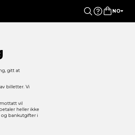
NO
g
g, gitt at
 billetter. Vi
mottatt vil
betaler heller ikke
 og bankutgifter i