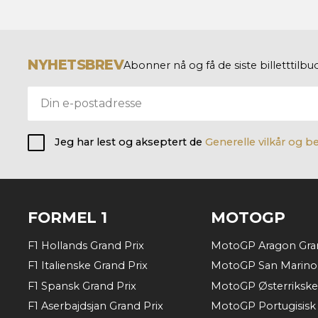
NYHETSBREV
Abonner nå og få de siste billetttil
Jeg har lest og akseptert de
Generelle vilkår og b
FORMEL 1
MOTOGP
F1 Hollands Grand Prix
MotoGP Aragon Gran
F1 Italienske Grand Prix
MotoGP San Marino 
F1 Spansk Grand Prix
MotoGP Østerrikske
F1 Aserbajdsjan Grand Prix
MotoGP Portugisisk 