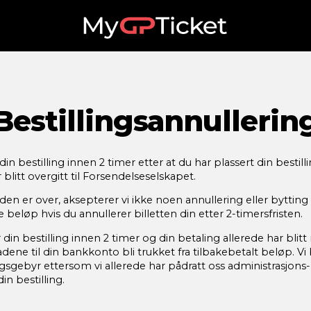
Bestillingsannullerin
n bestilling innen 2 timer etter at du har plassert din bestillin
 blitt overgitt til Forsendelseselskapet.
en er over, aksepterer vi ikke noen annullering eller bytting av
e beløp hvis du annullerer billetten din etter 2-timersfristen.
 din bestilling innen 2 timer og din betaling allerede har blitt 
ene til din bankkonto bli trukket fra tilbakebetalt beløp. Vi 
gsgebyr ettersom vi allerede har pådratt oss administrasjons-
n bestilling.