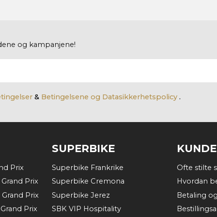
budene og kampanjene!
etingelser
&
Betingelsene og Datasikkerhetspolicy
.
SUPERBIKE
KUNDE
d Prix
Superbike Frankrike
Ofte stilte
Grand Prix
Superbike Cremona
Hvordan be
 Grand Prix
Superbike Jerez
Betaling o
Grand Prix
SBK VIP Hospitality
Bestillings