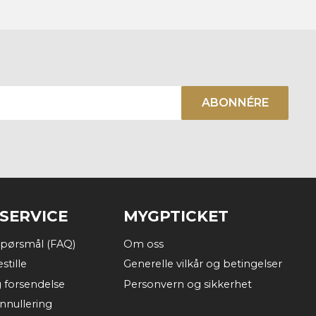
ABONNÉRE
SERVICE
MYGPTICKET
 spørsmål (FAQ)
Om oss
stille
Generelle vilkår og betingelser
g forsendelse
Personvern og sikkerhet
annullering