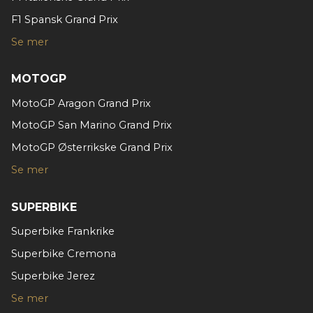
annonsering og analysearbeid, som kan kombinere den
F1 Spansk Grand Prix
med annen informasjon du har gjort tilgjengelig for dem,
eller som de har samlet inn gjennom din bruk av
Se mer
tjenestene deres.
MOTOGP
MotoGP Aragon Grand Prix
MotoGP San Marino Grand Prix
MotoGP Østerrikske Grand Prix
Se mer
SUPERBIKE
Superbike Frankrike
Superbike Cremona
Superbike Jerez
Se mer