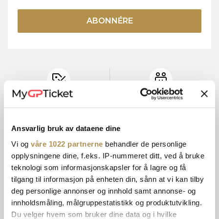
ABONNÉRE
OFFISIELLE
AUTORISERT
BILLETTPRISER
PARTNER
Ansvarlig bruk av dataene dine
Vi og
våre 1022 partnerne
behandler de personlige
opplysningene dine, f.eks. IP-nummeret ditt, ved å bruke
15+ ÅRS
TRYG
ERFARING
BETALING
teknologi som informasjonskapsler for å lagre og få
tilgang til informasjon på enheten din, sånn at vi kan tilby
deg personlige annonser og innhold samt annonse- og
innholdsmåling, målgruppestatistikk og produktutvikling.
KUNDE-SERVICE
E-BILLETTER
Du velger hvem som bruker dine data og i hvilke