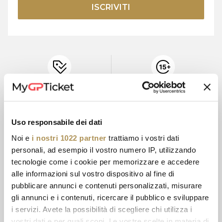
ISCRIVITI
BIGLIETTI
15+ ANNI DI
UFFICIALI
ESPERIENZA
Uso responsabile dei dati
Noi e
i nostri 1022 partner
trattiamo i vostri dati
PAGAMENTO
ASSISTENZA
personali, ad esempio il vostro numero IP, utilizzando
SICURO
CLIENTI
tecnologie come i cookie per memorizzare e accedere
alle informazioni sul vostro dispositivo al fine di
pubblicare annunci e contenuti personalizzati, misurare
gli annunci e i contenuti, ricercare il pubblico e sviluppare
STAMPA
OPZIONI DI
@ CASA
PAGAMENTO
i servizi. Avete la possibilità di scegliere chi utilizza i
vostri dati e per quali scopi. Le vostre scelte in materia di