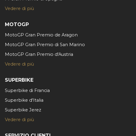
Utilizziamo i cookie per personalizzare contenuti ed
Vedere di più
annunci, per fornire funzionalità dei social media e per
analizzare il nostro traffico. Condividiamo inoltre
MOTOGP
informazioni sul modo in cui utilizzi il nostro sito con i
nostri partner che si occupano di analisi dei dati web,
MotoGP Gran Premio de Aragon
pubblicità e social media, i quali potrebbero combinarle
MotoGP Gran Premio di San Marino
con altre informazioni che hai fornito loro o che hanno
MotoGP Gran Premio d'Austria
raccolto dal tuo utilizzo dei loro servizi.
Vedere di più
SUPERBIKE
Superbike di Francia
Superbike d'Italia
Superbike Jerez
Vedere di più
SERVIZIO CLIENTI