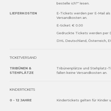
erreichen, während sie sanft abbremsen, um die Paraboli
erhalten.
bestelle ich?" lesen.
Kurve, zu nehmen.
Ich habe die
Allgemeine Vertrags
LIEFERKOSTEN
E-Tickets werden per E-Mail als
Laterale Parabolica bietet einen hervorragenden Blick au
Datenschutzrichtlinien
gelesen u
Versandkosten an.
während sie sich auf die Kurve vorbereiten. Diese Tribün
E-ticket: € 0.00
sodass die Zuschauer für alle Wetterbedingungen am
vorbereitet sein sollten. Jeder Sektor bietet einen etwa
Gedruckte Tickets werden per D
ABONNIERE
wobei Sektor A den besten Blick auf den Einlauf in die Pa
Durch Ankreuzen dieses Kästchens 
DHL Deutschland, Österreich, EU
einverstanden, Newsletter von My
erhalten.
TICKETVERSAND
Ich habe die
Allgemeine Vertrags
Datenschutzrichtlinien
gelesen u
TRIBÜNEN &
Tribünenplätze und Stehplatz-Ti
STEHPLÄTZE
fallen keine Versandkosten an.
ABONNIERE
KINDERTICKETS
0 - 12 JAHRE
Kindertickets gelten für Kinder un