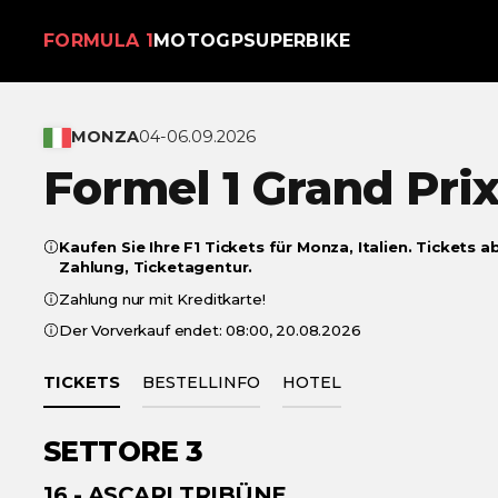
FORMULA 1
MOTOGP
SUPERBIKE
MONZA
04-06.09.2026
Formel 1 Grand Pri
Kaufen Sie Ihre F1 Tickets für Monza, Italien. Tickets a
Zahlung, Ticketagentur.
Zahlung nur mit Kreditkarte!
Der Vorverkauf endet: 08:00, 20.08.2026
TICKETS
BESTELLINFO
HOTEL
SETTORE 3
€ 444
€ 1 008
16 -
ASCARI TRIBÜNE