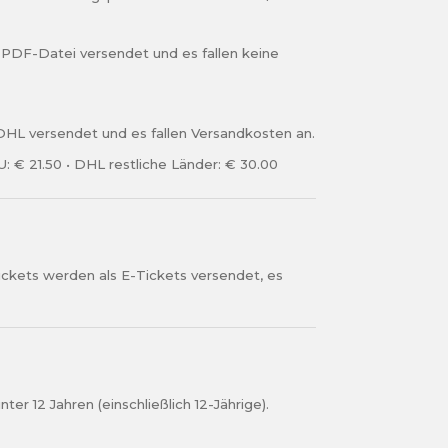
ca, eine schnelle
bedingungen
und die
 PDF-Datei versendet und es fallen keine
f die F1-Autos,
nd angenommen.
e ist nicht überdacht,
 Rennwochenende
s anderen Blickwinkel,
HL versendet und es fallen Versandkosten an.
N
rabolica bietet.
erklären Sie sich damit
: € 21.50 • DHL restliche Länder: € 30.00
GPTicket.com zu
bedingungen
und die
nd angenommen.
ckets werden als E-Tickets versendet, es
N
ter 12 Jahren (einschließlich 12-Jährige).