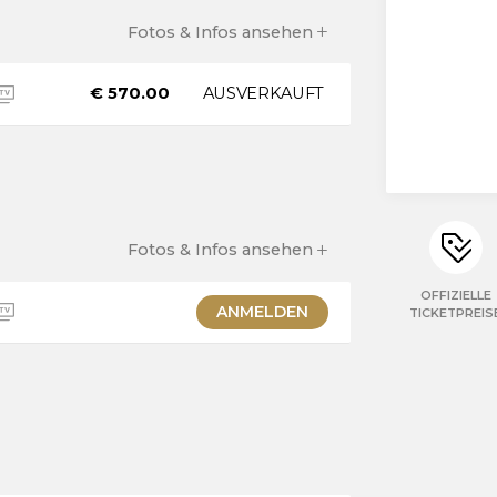
Fotos & Infos ansehen
rmel 1 in Monza liegt
AUSVERKAUFT
€ 570.00
d ikonischsten
 für diese Tribüne
 engen Ascari-Kurve
arabolica-Kurve
rweise auf etwa 200
nigen. Die Tribüne ist
Fotos & Infos ansehen
uschauerbereich beim
OFFIZIELLE
ANMELDEN
TICKETPREIS
 Rennstrecke Monza in
Centrale) und gewährt
Gerade. Von hier aus
fügbar.
wie den finalen
Sonntag
 der Start-Ziel-
htigt werden.
igkeit von bis zu 330
leunigen sehen kann.