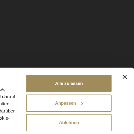
Alle zulassen
se,
d darauf
Anpassen
lten,
darüber,
okie-
Ablehnen