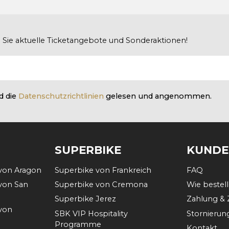
en Sie aktuelle Ticketangebote und Sonderaktionen!
d die
Datenschutzrichtlinien
gelesen und angenommen.
SUPERBIKE
KUNDE
von Aragon
Superbike von Frankreich
FAQ
von San
Superbike von Cremona
Wie bestell
Superbike Jerez
Zahlung & 
von
SBK VIP Hospitality
Stornierun
Programme
Kontakt