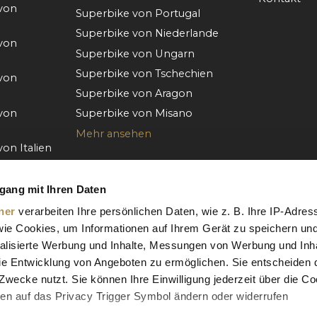
von
Superbike von Portugal
Superbike von Niederlande
von
Superbike von Ungarn
Superbike von Tschechien
von
Superbike von Aragon
von
Superbike von Misano
Mehr ansehen
on Italien
von
gang mit Ihren Daten
von
ner
verarbeiten Ihre persönlichen Daten, wie z. B. Ihre IP-Adres
 wie Cookies, um Informationen auf Ihrem Gerät zu speichern un
der
alisierte Werbung und Inhalte, Messungen von Werbung und Inha
e Entwicklung von Angeboten zu ermöglichen. Sie entscheiden 
von
Zwecke nutzt. Sie können Ihre Einwilligung jederzeit über die Co
ken auf das Privacy Trigger Symbol ändern oder widerrufen