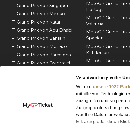
MotoGP Grand Prix 
F1 Grand Prix von Singapur
Portugal
F1 Grand Prix von Mexiko
MotoGP Grand Prix 
F1 Grand Prix von Katar
Valencia
F1 Grand Prix von Abu Dhabi
MotoGP Grand Prix 
Spanien
F1 Grand Prix von Bahrain
MotoGP Grand Prix 
F1 Grand Prix von Monaco
Katalonien
F1 Grand Prix von Barcelona
MotoGP Grand Prix v
F1 Grand Prix von Österreich
MotoGP Grand Prix 
F1 Grand Prix von Belgien
Ungarn
Verantwortungsvoller Um
F1 Grand Prix von Ungarn
MotoGP Grand Prix 
Wir und
unsere 1022 Part
Mehr ansehen
Tschechien
mithilfe von Technologien
MotoGP Grand Prix 
zuzugreifen und so person
Niederlande
Zielgruppenforschung sowi
MotoGP Grand Prix 
wer Ihre Daten für welche 
Deutschland
Erklärung oder durch Klic
Mehr ansehen