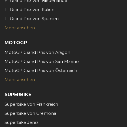
zu können und die Zugriffe auf unsere Website zu
F1 Grand Prix von Niederlande
analysieren. Außerdem geben wir Informationen zu Ihrer
F1 Grand Prix von Italien
Verwendung unserer Website an unsere Partner für
F1 Grand Prix von Spanien
soziale Medien, Werbung und Analysen weiter. Unsere
Partner führen diese Informationen möglicherweise mit
Mehr ansehen
weiteren Daten zusammen, die Sie ihnen bereitgestellt
haben oder die sie im Rahmen Ihrer Nutzung der Dienste
MOTOGP
gesammelt haben.
MotoGP Grand Prix von Aragon
MotoGP Grand Prix von San Marino
MotoGP Grand Prix von Österreich
Mehr ansehen
SUPERBIKE
Superbike von Frankreich
Superbike von Cremona
Superbike Jerez