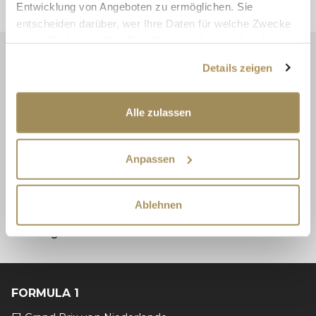
Entwicklung von Angeboten zu ermöglichen. Sie
entscheiden darüber, wer Ihre Daten für welche Zwecke
nutzt. Sie können Ihre Einwilligung jederzeit über die
Cookie-Erklärung oder durch Klicken auf das Privacy
NEWSLETTER
Details zeigen
Trigger Symbol ändern oder widerrufen
Melden Sie sich jetzt an und erhalten Sie aktuelle
Ticketangebote und Sonderaktionen!
Wenn Sie es erlauben, würden wir auch gerne:
Alle zulassen
Informationen über Ihre geografische Lage
erfassen, welche bis auf einige Meter genau sein
Anpassen
können
ABONNIEREN
Ihr Gerät durch aktives Scannen nach
bestimmten Merkmalen (Fingerprinting) identifizieren
Ich habe die
Allgemeine Vertragsbedingungen
und
Ablehnen
Erfahren Sie mehr darüber, wie Ihre persönlichen Daten
die
Datenschutzrichtlinien
gelesen und
verarbeitet werden, und legen Sie Ihre Präferenzen im
angenommen.
Abschnitt Einzelheiten
fest.
Wir verwenden Cookies, um Inhalte und Anzeigen zu
FORMULA 1
personalisieren, Funktionen für soziale Medien anbieten