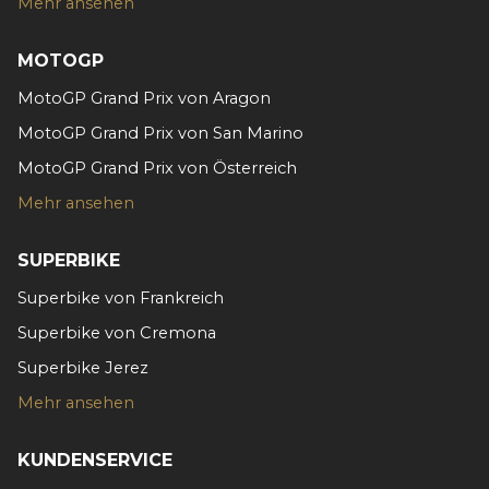
Verwendung unserer Website an unsere Partner für
Mehr ansehen
soziale Medien, Werbung und Analysen weiter. Unsere
Partner führen diese Informationen möglicherweise mit
MOTOGP
weiteren Daten zusammen, die Sie ihnen bereitgestellt
MotoGP Grand Prix von Aragon
haben oder die sie im Rahmen Ihrer Nutzung der Dienste
gesammelt haben.
MotoGP Grand Prix von San Marino
MotoGP Grand Prix von Österreich
Mehr ansehen
SUPERBIKE
Superbike von Frankreich
Superbike von Cremona
Superbike Jerez
Mehr ansehen
KUNDENSERVICE