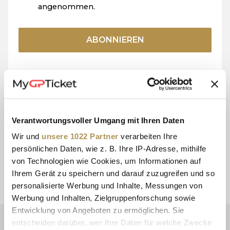
angenommen.
ABONNIEREN
Verantwortungsvoller Umgang mit Ihren Daten
15+ JAHRE
SICHERE
ERFAHRUNG
ZAHLUNG
Wir und
unsere 1022 Partner
verarbeiten Ihre
persönlichen Daten, wie z. B. Ihre IP-Adresse, mithilfe
von Technologien wie Cookies, um Informationen auf
Ihrem Gerät zu speichern und darauf zuzugreifen und so
KUNDEN-DIENST
E-TICKETS
personalisierte Werbung und Inhalte, Messungen von
Werbung und Inhalten, Zielgruppenforschung sowie
Entwicklung von Angeboten zu ermöglichen. Sie
entscheiden darüber, wer Ihre Daten für welche Zwecke
NEWSLETTER