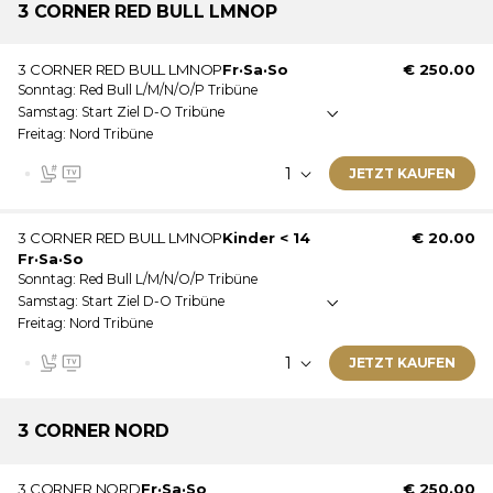
Dieses Ticket wird als E-Ticket zugestellt.
Ticketinformationen:
3 CORNER RED
BULL LMNOP
soziale Medien, Werbung und Analysen weiter. Unsere
Dies ist ein Kinderticket. Weitere Informationen zu den
Partner führen diese Informationen möglicherweise mit
3 CORNER RED BULL LMNOP
Fr
·
Sa
·
So
€ 250.00
Altersgrenzen finden Sie unterhalb der Ticketliste.
weiteren Daten zusammen, die Sie ihnen bereitgestellt
Sonntag
Red Bull L/M/N/O/P Tribüne
Diese Eintrittskarte ist gültig am: Freitag · Samstag ·
haben oder die sie im Rahmen Ihrer Nutzung der Dienste
Samstag
Start Ziel D-O Tribüne
Sonntag
gesammelt haben.
Freitag
Nord Tribüne
Nicht überdachte Tribüne
Nummerierte Sitzplätze
JETZT KAUFEN
Videowand
Dieses Ticket wird als E-Ticket zugestellt.
Ticketinformationen:
3 CORNER RED BULL LMNOP
Kinder < 14
€ 20.00
Fr
·
Sa
·
So
Diese Eintrittskarte ist gültig am: Freitag · Samstag ·
Sonntag
Red Bull L/M/N/O/P Tribüne
Sonntag
Samstag
Start Ziel D-O Tribüne
Freitag
Nord Tribüne
Nicht überdachte Tribüne
Nummerierte Sitzplätze
JETZT KAUFEN
Videowand
Dieses Ticket wird als E-Ticket zugestellt.
Ticketinformationen:
3
CORNER NORD
Dies ist ein Kinderticket. Weitere Informationen zu den
3 CORNER NORD
Fr
·
Sa
·
So
€ 250.00
Altersgrenzen finden Sie unterhalb der Ticketliste.