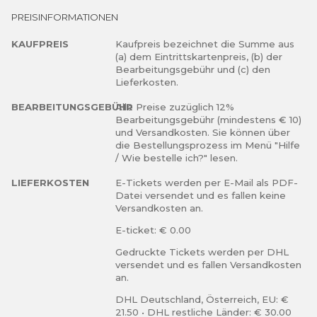
Videowand
PREISINFORMATIONEN
Diese Eintrittskarte ist gültig am: Sonntag
Dieses Ticket wird als E-Ticket zugestellt.
Überdachte Tribüne
KAUFPREIS
Kaufpreis bezeichnet die Summe aus
Nummerierte Sitzplätze
(a) dem Eintrittskartenpreis, (b) der
Videowand
Bearbeitungsgebühr und (c) den
Lieferkosten.
Dieses Ticket wird als E-Ticket zugestellt.
BEARBEITUNGSGEBÜHR
Alle Preise zuzüglich 12%
Bearbeitungsgebühr (mindestens € 10)
und Versandkosten. Sie können über
die Bestellungsprozess im Menü "Hilfe
/ Wie bestelle ich?" lesen.
LIEFERKOSTEN
E-Tickets werden per E-Mail als PDF-
Datei versendet und es fallen keine
Versandkosten an.
E-ticket: € 0.00
Gedruckte Tickets werden per DHL
versendet und es fallen Versandkosten
an.
DHL Deutschland, Österreich, EU: €
21.50 • DHL restliche Länder: € 30.00