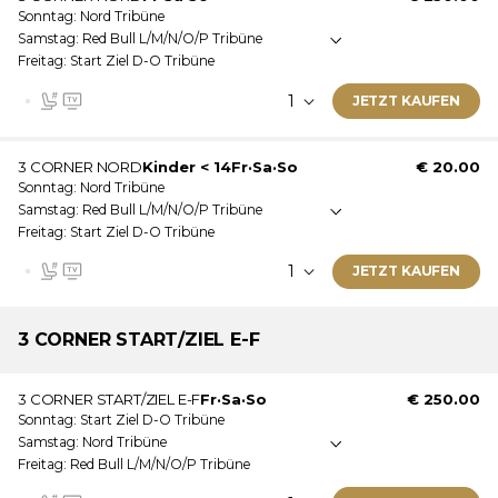
Sonntag
Nord Tribüne
Diese Eintrittskarte ist gültig am: Freitag · Samstag ·
Samstag
Red Bull L/M/N/O/P Tribüne
Sonntag
Freitag
Start Ziel D-O Tribüne
Nicht überdachte Tribüne
Nummerierte Sitzplätze
JETZT KAUFEN
Videowand
Dieses Ticket wird als E-Ticket zugestellt.
Ticketinformationen:
3 CORNER NORD
Kinder < 14
Fr
·
Sa
·
So
€ 20.00
Sonntag
Nord Tribüne
Diese Eintrittskarte ist gültig am: Freitag · Samstag ·
Samstag
Red Bull L/M/N/O/P Tribüne
Sonntag
Freitag
Start Ziel D-O Tribüne
Nicht überdachte Tribüne
JETZT KAUFEN
Nummerierte Sitzplätze
Videowand
Dieses Ticket wird als E-Ticket zugestellt.
Ticketinformationen:
3 CORNER
START/ZIEL E-F
Dies ist ein Kinderticket. Weitere Informationen zu den
3 CORNER START/ZIEL E-F
Fr
·
Sa
·
So
€ 250.00
Altersgrenzen finden Sie unterhalb der Ticketliste.
Sonntag
Start Ziel D-O Tribüne
Diese Eintrittskarte ist gültig am: Freitag · Samstag ·
Samstag
Nord Tribüne
Sonntag
Freitag
Red Bull L/M/N/O/P Tribüne
Nicht überdachte Tribüne