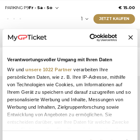
Diese Eintrittskarte ist gültig am: Freitag · Samstag ·
PARKING P9
Fr · Sa · So
€ 15.00
Sonntag
Stehplatz
JETZT KAUFEN
Dieses Ticket wird als E-Ticket zugestellt.
Ticketinformationen:
PARKING /
CAMPING EST
Diese Eintrittskarte ist gültig am: Freitag · Samstag ·
PARKING / CAMPING EST
Fr · Sa · So
€ 10.00
Sonntag
Verantwortungsvoller Umgang mit Ihren Daten
Stehplatz
JETZT KAUFEN
Wir und
unsere 1022 Partner
verarbeiten Ihre
Dieses Ticket wird als E-Ticket zugestellt.
persönlichen Daten, wie z. B. Ihre IP-Adresse, mithilfe
Ticketinformationen:
von Technologien wie Cookies, um Informationen auf
Ihrem Gerät zu speichern und darauf zuzugreifen und so
PREISINFORMATIONEN
Diese Eintrittskarte ist gültig am: Freitag · Samstag ·
personalisierte Werbung und Inhalte, Messungen von
Sonntag
Werbung und Inhalten, Zielgruppenforschung sowie
KAUFPREIS
Kaufpreis bezeichnet die Summe aus
Stehplatz
(a) dem Eintrittskartenpreis, (b) der
Entwicklung von Angeboten zu ermöglichen. Sie
Dieses Ticket wird als E-Ticket zugestellt.
Bearbeitungsgebühr und (c) den
entscheiden darüber, wer Ihre Daten für welche Zwecke
Lieferkosten.
nutzt. Sie können Ihre Einwilligung jederzeit über die
BEARBEITUNGSGEBÜHR
Alle Preise zuzüglich 12%
Cookie-Erklärung oder durch Klicken auf das Privacy