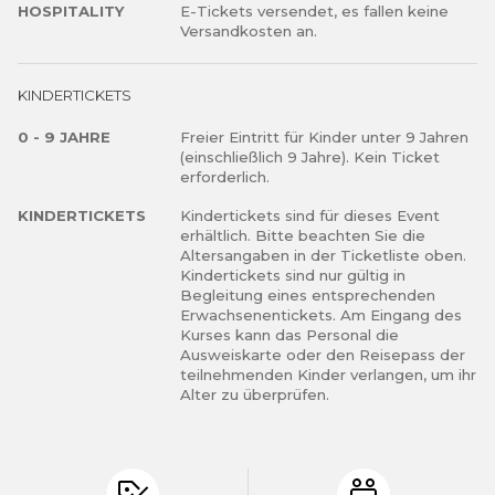
Partner führen diese Informationen möglicherweise mit
HOSPITALITY
E-Tickets versendet, es fallen keine
Versandkosten an.
weiteren Daten zusammen, die Sie ihnen bereitgestellt
haben oder die sie im Rahmen Ihrer Nutzung der Dienste
gesammelt haben.
KINDERTICKETS
0 - 9 JAHRE
Freier Eintritt für Kinder unter 9 Jahren
(einschließlich 9 Jahre). Kein Ticket
erforderlich.
KINDERTICKETS
Kindertickets sind für dieses Event
erhältlich. Bitte beachten Sie die
Altersangaben in der Ticketliste oben.
Kindertickets sind nur gültig in
Begleitung eines entsprechenden
Erwachsenentickets. Am Eingang des
Kurses kann das Personal die
Ausweiskarte oder den Reisepass der
teilnehmenden Kinder verlangen, um ihr
Alter zu überprüfen.