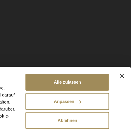
Alle zulassen
se,
d darauf
Anpassen
lten,
darüber,
okie-
Ablehnen