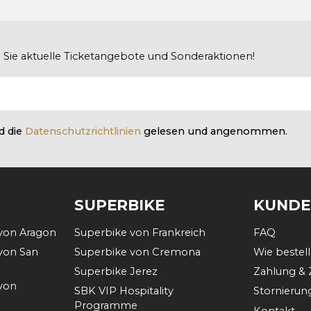
en Sie aktuelle Ticketangebote und Sonderaktionen!
d die
Datenschutzrichtlinien
gelesen und angenommen.
SUPERBIKE
KUNDE
von Aragon
Superbike von Frankreich
FAQ
von San
Superbike von Cremona
Wie bestell
Superbike Jerez
Zahlung & 
von
SBK VIP Hospitality
Stornierun
Programme
Kontakt