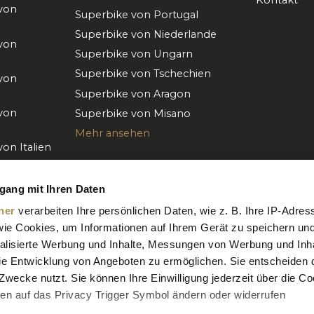
von
Superbike von Portugal
Superbike von Niederlande
von
Superbike von Ungarn
Superbike von Tschechien
von
Superbike von Aragon
von
Superbike von Misano
Mehr ansehen
on Italien
von
gang mit Ihren Daten
von
ner
verarbeiten Ihre persönlichen Daten, wie z. B. Ihre IP-Adres
 wie Cookies, um Informationen auf Ihrem Gerät zu speichern un
der
alisierte Werbung und Inhalte, Messungen von Werbung und Inha
e Entwicklung von Angeboten zu ermöglichen. Sie entscheiden 
von
Zwecke nutzt. Sie können Ihre Einwilligung jederzeit über die Co
ken auf das Privacy Trigger Symbol ändern oder widerrufen