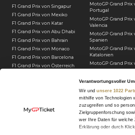
MotoGP Grand Prix 
F1 Grand Prix von Singapur
Portugal
F1 Grand Prix von Mexiko
MotoGP Grand Prix 
F1 Grand Prix von Katar
Valencia
F1 Grand Prix von Abu Dhabi
MotoGP Grand Prix 
Spanien
F1 Grand Prix von Bahrain
MotoGP Grand Prix 
F1 Grand Prix von Monaco
Katalonien
F1 Grand Prix von Barcelona
MotoGP Grand Prix v
F1 Grand Prix von Österreich
MotoGP Grand Prix 
F1 Grand Prix von Belgien
Ungarn
Verantwortungsvoller Um
F1 Grand Prix von Ungarn
MotoGP Grand Prix 
Wir und
unsere 1022 Part
Mehr ansehen
Tschechien
mithilfe von Technologien
MotoGP Grand Prix 
zuzugreifen und so person
Niederlande
Zielgruppenforschung sowi
MotoGP Grand Prix 
wer Ihre Daten für welche 
Deutschland
Erklärung oder durch Klic
Mehr ansehen