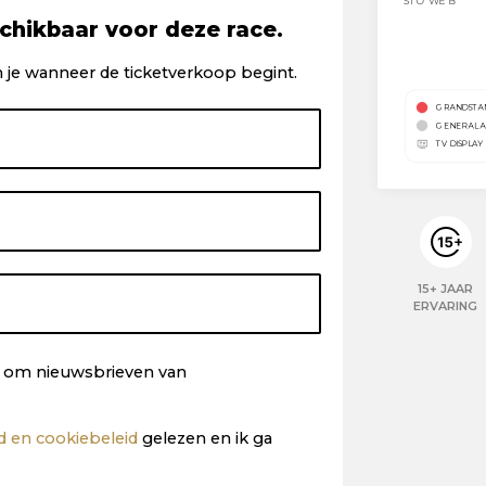
chikbaar voor deze race.
 je wanneer de ticketverkoop begint.
15+ JAAR
ERVARING
ng om nieuwsbrieven van
id en cookiebeleid
gelezen en ik ga