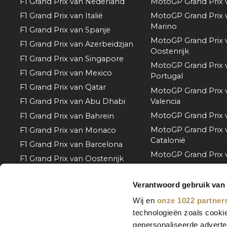
F1 Grand Prix van Nederland
MotoGP Grand Prix 
F1 Grand Prix van Italië
MotoGP Grand Prix 
Marino
F1 Grand Prix van Spanje
MotoGP Grand Prix 
F1 Grand Prix van Azerbeidzjan
Oostenrijk
F1 Grand Prix van Singapore
MotoGP Grand Prix 
F1 Grand Prix van Mexico
Portugal
F1 Grand Prix van Qatar
MotoGP Grand Prix 
Valencia
F1 Grand Prix van Abu Dhabi
MotoGP Grand Prix 
F1 Grand Prix van Bahrein
MotoGP Grand Prix 
F1 Grand Prix van Monaco
Catalonië
F1 Grand Prix van Barcelona
MotoGP Grand Prix v
F1 Grand Prix van Oostenrijk
MotoGP Grand Prix 
F1 Grand Prix van België
Hongarije
Verantwoord gebruik van
F1 Grand Prix van Hongarije
MotoGP Grand Prix 
Wij en
onze 1022 partner
Meer weergeven
Tsjechië
technologieën zoals cookie
MotoGP Grand Prix 
gepersonaliseerde adverten