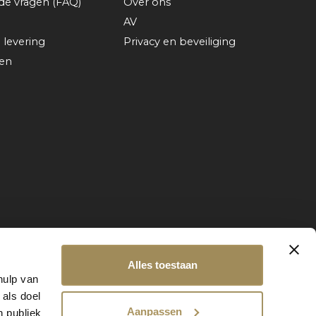
lde vragen (FAQ)
Over ons
AV
 levering
Privacy en beveiliging
gen
Alles toestaan
hulp van
 als doel
Aanpassen
n publiek