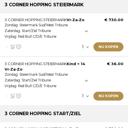
Ticketinformatie:
3 CORNER
HOPPING STEIERMARK
Dit ticket is geldig op: Vrijdag · Zaterdag · Zondag
3 CORNER HOPPING STEIERMARK
Vr
·
Za
·
Zo
€ 730.00
Onoverdekte tribune
Zondag
Steiermark Süd/West Tribune
Genummerde zitplaatsen
Zaterdag
Start/Ziel Tribune
Video muur
Vrijdag
Red Bull C/D/E Tribune
Dit ticket wordt als e-ticket verstuurd.
NU KOPEN
Ticketinformatie:
3 CORNER HOPPING STEIERMARK
Kind < 14
€ 36.00
Vr
·
Za
·
Zo
Dit ticket is geldig op: Vrijdag · Zaterdag · Zondag
Zondag
Steiermark Süd/West Tribune
Onoverdekte tribune
Zaterdag
Start/Ziel Tribune
Vrijdag
Red Bull C/D/E Tribune
Genummerde zitplaatsen
Video muur
NU KOPEN
Dit ticket wordt als e-ticket verstuurd.
Ticketinformatie:
3 CORNER
HOPPING START/ZIEL
Dit is een kinderticket. Meer informatie over de