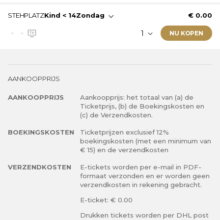
Dit ticket is geldig op: Vrijdag · Zaterdag · Zondag
Ticketinformatie:
STEHPLATZ
Kind < 14
Zondag
€ 0.00
Algemene Toegang - Staanplaats
Video muur
Dit ticket is geldig op: Zondag
NU KOPEN
Dit ticket wordt als e-ticket verstuurd.
Algemene Toegang - Staanplaats
Video muur
Ticketinformatie:
Dit ticket wordt als e-ticket verstuurd.
AANKOOPPRIJS
Dit is een kinderticket. Meer informatie over de
leeftijdsgrenzen vindt u onder de ticketlijst.
AANKOOPPRIJS
Aankoopprijs: het totaal van (a) de
Dit ticket is geldig op: Zondag
Ticketprijs, (b) de Boekingskosten en
Algemene Toegang - Staanplaats
(c) de Verzendkosten.
Video muur
BOEKINGSKOSTEN
Ticketprijzen exclusief 12%
Dit ticket wordt als e-ticket verstuurd.
boekingskosten (met een minimum van
€ 15) en de verzendkosten
VERZENDKOSTEN
E-tickets worden per e-mail in PDF-
formaat verzonden en er worden geen
verzendkosten in rekening gebracht.
E-ticket: € 0.00
Drukken tickets worden per DHL post