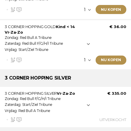
Genummerde zitplaatsen
Video muur
NU KOPEN
Dit ticket wordt als e-ticket verstuurd.
Ticketinformatie:
3 CORNER HOPPING GOLD
Kind < 14
€ 36.00
Vr
·
Za
·
Zo
Dit ticket is geldig op: Vrijdag · Zaterdag · Zondag
Zondag
Red Bull A Tribune
Onoverdekte tribune
Zaterdag
Red Bull F/G/H/I Tribune
Vrijdag
Start/Ziel Tribune
Genummerde zitplaatsen
Video muur
NU KOPEN
Dit ticket wordt als e-ticket verstuurd.
Ticketinformatie:
3 CORNER
HOPPING SILVER
Dit is een kinderticket. Meer informatie over de
3 CORNER HOPPING SILVER
Vr
·
Za
·
Zo
€ 335.00
leeftijdsgrenzen vindt u onder de ticketlijst.
Zondag
Red Bull F/G/H/I Tribune
Dit ticket is geldig op: Vrijdag · Zaterdag · Zondag
Zaterdag
Start/Ziel Tribune
Onoverdekte tribune
Vrijdag
Red Bull A Tribune
Genummerde zitplaatsen
UITVERKOCHT
Video muur
Dit ticket wordt als e-ticket verstuurd.