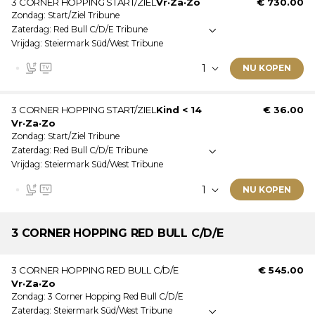
3 CORNER HOPPING START/ZIEL
Vr
·
Za
·
Zo
€ 730.00
leeftijdsgrenzen vindt u onder de ticketlijst.
Zondag
Start/Ziel Tribune
Dit ticket is geldig op: Vrijdag · Zaterdag · Zondag
Zaterdag
Red Bull C/D/E Tribune
Onoverdekte tribune
Vrijdag
Steiermark Süd/West Tribune
Genummerde zitplaatsen
Video muur
NU KOPEN
Dit ticket wordt als e-ticket verstuurd.
Ticketinformatie:
3 CORNER HOPPING START/ZIEL
Kind < 14
€ 36.00
Vr
·
Za
·
Zo
Dit ticket is geldig op: Vrijdag · Zaterdag · Zondag
Zondag
Start/Ziel Tribune
Onoverdekte tribune
Zaterdag
Red Bull C/D/E Tribune
Vrijdag
Steiermark Süd/West Tribune
Genummerde zitplaatsen
Video muur
NU KOPEN
Dit ticket wordt als e-ticket verstuurd.
Ticketinformatie:
3 CORNER HOPPING RED
BULL C/D/E
Dit is een kinderticket. Meer informatie over de
3 CORNER HOPPING RED BULL C/D/E
€ 545.00
leeftijdsgrenzen vindt u onder de ticketlijst.
Vr
·
Za
·
Zo
Dit ticket is geldig op: Vrijdag · Zaterdag · Zondag
Zondag
3 Corner Hopping Red Bull C/D/E
Onoverdekte tribune
Zaterdag
Steiermark Süd/West Tribune