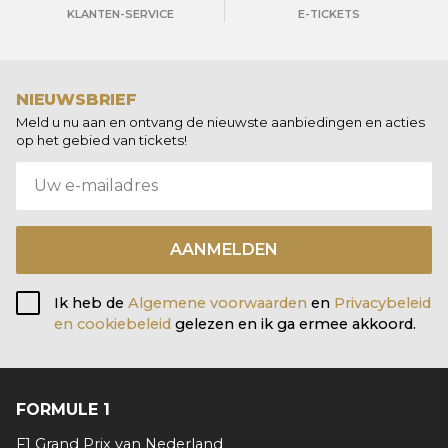
KLANTEN-SERVICE
E-TICKETS
NIEUWSBRIEF
Meld u nu aan en ontvang de nieuwste aanbiedingen en acties
op het gebied van tickets!
AANMELDEN
Ik heb de
Algemene voorwaarden
en
Privacybeleid
en cookiebeleid
gelezen en ik ga ermee akkoord.
FORMULE 1
F1 Grand Prix van Nederland