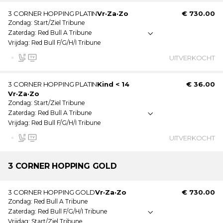
3 CORNER HOPPING PLATIN
Vr
·
Za
·
Zo
€ 730.00
Zondag
Start/Ziel Tribune
Zaterdag
Red Bull A Tribune
Vrijdag
Red Bull F/G/H/I Tribune
UITVERKOCHT
Ticketinformatie:
3 CORNER HOPPING PLATIN
Kind < 14
€ 36.00
Vr
·
Za
·
Zo
Dit ticket is geldig op: Vrijdag · Zaterdag · Zondag
Zondag
Start/Ziel Tribune
Onoverdekte tribune
Zaterdag
Red Bull A Tribune
Vrijdag
Red Bull F/G/H/I Tribune
Genummerde zitplaatsen
Video muur
UITVERKOCHT
Dit ticket wordt als e-ticket verstuurd.
Ticketinformatie:
3 CORNER
HOPPING GOLD
Dit is een kinderticket. Meer informatie over de
3 CORNER HOPPING GOLD
Vr
·
Za
·
Zo
€ 730.00
leeftijdsgrenzen vindt u onder de ticketlijst.
Zondag
Red Bull A Tribune
Dit ticket is geldig op: Vrijdag · Zaterdag · Zondag
Zaterdag
Red Bull F/G/H/I Tribune
Onoverdekte tribune
Vrijdag
Start/Ziel Tribune