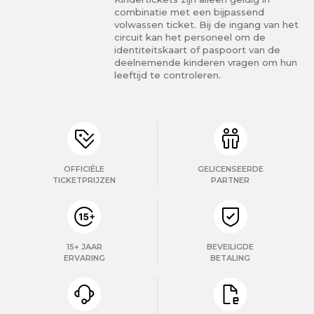
combinatie met een bijpassend
volwassen ticket. Bij de ingang van het
circuit kan het personeel om de
identiteitskaart of paspoort van de
deelnemende kinderen vragen om hun
leeftijd te controleren.
OFFICIËLE
GELICENSEERDE
TICKETPRIJZEN
PARTNER
15+ JAAR
BEVEILIGDE
ERVARING
BETALING