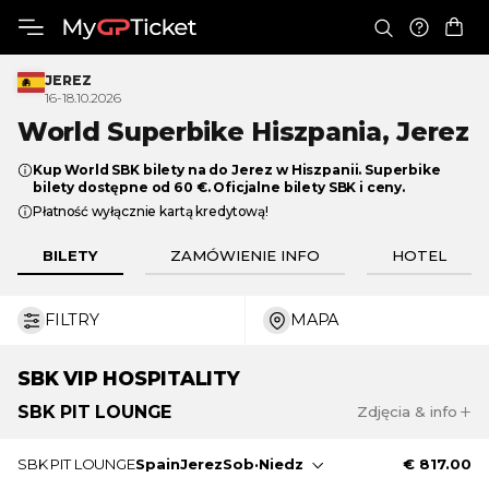
JEREZ
16-18.10.2026
World Superbike
Hiszpania, Jerez
Kup World SBK bilety na do Jerez w Hiszpanii. Superbike
bilety dostępne od 60 €. Oficjalne bilety SBK i ceny.
Płatność wyłącznie kartą kredytową!
BILETY
ZAMÓWIENIE INFO
HOTEL
FILTRY
MAPA
€ 25
€ 817
SBK
VIP HOSPITALITY
SBK
PIT LOUNGE
Zdjęcia & info
SBK PIT LOUNGE to oficjalna usługa VIP w serii World
SBK PIT LOUNGE
Spain
Jerez
Sob
·
Niedz
€ 817.00
Superbike.