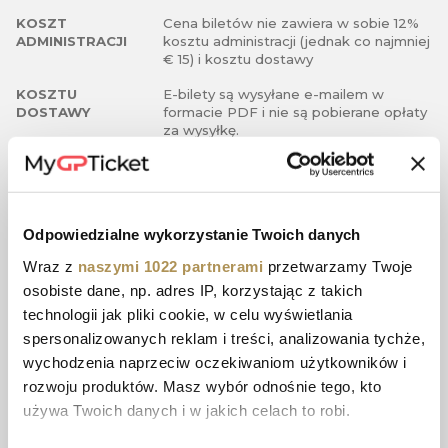
KOSZT
Cena biletów nie zawiera w sobie 12%
ADMINISTRACJI
kosztu administracji (jednak co najmniej
€ 15) i kosztu dostawy
KOSZTU
E-bilety są wysyłane e-mailem w
DOSTAWY
formacie PDF i nie są pobierane opłaty
za wysyłkę.
E-ticket: € 0.00
Wydrukowane bilety są wysyłane
pocztą DHL i są pobierane opłaty za
wysyłkę.
Odpowiedzialne wykorzystanie Twoich danych
DHL Polska, EU: € 21.50 • DHL reszta
Wraz z
naszymi 1022 partnerami
przetwarzamy Twoje
świata: € 30.00
osobiste dane, np. adres IP, korzystając z takich
technologii jak pliki cookie, w celu wyświetlania
WYSYŁKA BILETÓW
spersonalizowanych reklam i treści, analizowania tychże,
wychodzenia naprzeciw oczekiwaniom użytkowników i
TRYBUNY &
Bilety na trybuny i miejsca stojące są
rozwoju produktów. Masz wybór odnośnie tego, kto
MIEJSCA
wysyłane jako bilety elektroniczne, bez
używa Twoich danych i w jakich celach to robi.
STOJĄCE
opłat za dostawę.
SBK VIP
Bilety na SBK VIP Hospitality są