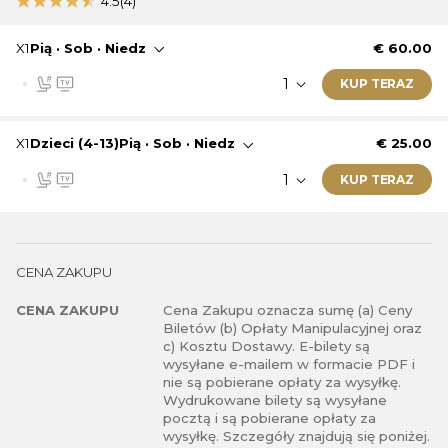
Ten bilet zostanie wysłany jako e-bilet.
4.5
(4)
To jest bilet dziecięcy. Więcej informacji o
ograniczeniach wiekowych znajdziesz poniżej listy
X1
Pią · Sob · Niedz
€ 60.00
biletów.
Ten bilet jest ważny w dniu: Piątek · Sobota · Niedziela
KUP TERAZ
Trybuna odkryta
Miejsca numerowane
Informacje o bilecie:
Gigantyczny ekran
X1
Dzieci (4-13)
Pią · Sob · Niedz
€ 25.00
Ten bilet zostanie wysłany jako e-bilet.
Ten bilet jest ważny w dniu: Piątek · Sobota · Niedziela
KUP TERAZ
Trybuna odkryta
Miejsca numerowane
Informacje o bilecie:
Gigantyczny ekran
Ten bilet zostanie wysłany jako e-bilet.
CENA ZAKUPU
To jest bilet dziecięcy. Więcej informacji o
ograniczeniach wiekowych znajdziesz poniżej listy
CENA ZAKUPU
Cena Zakupu oznacza sumę (a) Ceny
biletów.
Biletów (b) Opłaty Manipulacyjnej oraz
Ten bilet jest ważny w dniu: Piątek · Sobota · Niedziela
c) Kosztu Dostawy. E-bilety są
wysyłane e-mailem w formacie PDF i
Trybuna odkryta
nie są pobierane opłaty za wysyłkę.
Miejsca numerowane
Wydrukowane bilety są wysyłane
Gigantyczny ekran
pocztą i są pobierane opłaty za
Ten bilet zostanie wysłany jako e-bilet.
wysyłkę. Szczegóły znajdują się poniżej.