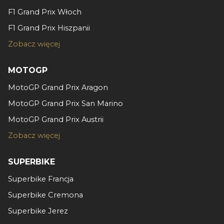
otrzymanymi od Ciebie lub uzyskanymi podczas
F1 Grand Prix Włoch
korzystania z ich usług.
F1 Grand Prix Hiszpanii
Zobacz więcej
MOTOGP
MotoGP Grand Prix Aragon
MotoGP Grand Prix San Marino
MotoGP Grand Prix Austrii
Zobacz więcej
SUPERBIKE
Superbike Francja
Superbike Cremona
Superbike Jerez