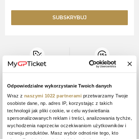
SUBSKRYBUJ
OFICJALNE
15+ LAT
CENY
DOŚWIADCZENIA
Odpowiedzialne wykorzystanie Twoich danych
Wraz z
naszymi 1022 partnerami
przetwarzamy Twoje
osobiste dane, np. adres IP, korzystając z takich
BEZPIECZNE
OBSŁUGA
PŁATNOŚCI
KLIENTA
technologii jak pliki cookie, w celu wyświetlania
spersonalizowanych reklam i treści, analizowania tychże,
wychodzenia naprzeciw oczekiwaniom użytkowników i
rozwoju produktów. Masz wybór odnośnie tego, kto
E-BILETY
OPCJE