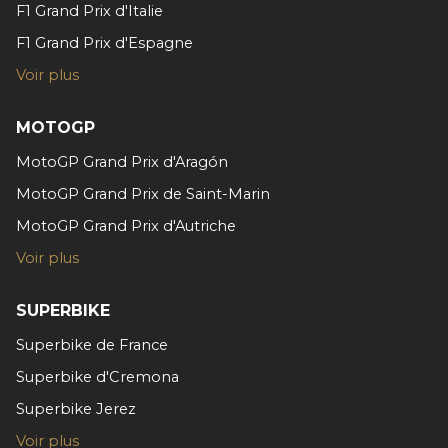
F1 Grand Prix d'Italie
Les cookies nous permettent de personnaliser le contenu
F1 Grand Prix d'Espagne
et les annonces, d'offrir des fonctionnalités relatives aux
Voir plus
médias sociaux et d'analyser notre trafic. Nous
partageons également des informations sur l'utilisation de
notre site avec nos partenaires de médias sociaux, de
MOTOGP
publicité et d'analyse, qui peuvent combiner celles-ci
MotoGP Grand Prix d'Aragón
avec d'autres informations que vous leur avez fournies
MotoGP Grand Prix de Saint-Marin
ou qu'ils ont collectées lors de votre utilisation de leurs
services.
MotoGP Grand Prix d'Autriche
Voir plus
SUPERBIKE
Superbike de France
Superbike d'Cremona
Superbike Jerez
Voir plus