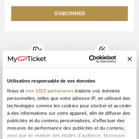
S'ABONNER
PRIX OFFICIELS
AGENT
DES BILLETS
OFFICIEL
Utilisation responsable de vos données
Nous et
nos 1022 partenaires
traitons vos données
personnelles, telles que votre adresse IP, en utilisant des
15+ ANS
PAIEMENT
D'EXPÉRIENCE
SÉCURISÉ
technologies comme les cookies pour stocker et accéder
à des informations sur votre appareil, afin de diffuser des
publicités et du contenu personnalisés, d'effectuer des
mesures de performance des publicités et du contenu,
SERVICE
BILLETS
ainsi que de réaliser des études d’audience, favorisant
CLIENTÈLE
ÉLECTRONIQUES