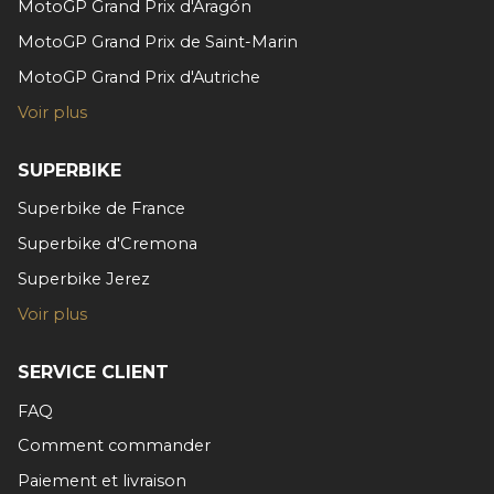
MotoGP Grand Prix d'Aragón
partageons également des informations sur l'utilisation de
MotoGP Grand Prix de Saint-Marin
notre site avec nos partenaires de médias sociaux, de
publicité et d'analyse, qui peuvent combiner celles-ci
MotoGP Grand Prix d'Autriche
avec d'autres informations que vous leur avez fournies
Voir plus
ou qu'ils ont collectées lors de votre utilisation de leurs
services.
SUPERBIKE
Superbike de France
Superbike d'Cremona
Superbike Jerez
Voir plus
SERVICE CLIENT
FAQ
Comment commander
Paiement et livraison