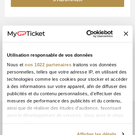
15+ ANS
PAIEMENT
D'EXPÉRIENCE
SÉCURISÉ
Utilisation responsable de vos données
Nous et
nos 1022 partenaires
traitons vos données
personnelles, telles que votre adresse IP, en utilisant des
technologies comme les cookies pour stocker et accéder
SERVICE
EXPÉDITION
à des informations sur votre appareil, afin de diffuser des
CLIENTÈLE
AVEC DHL
publicités et du contenu personnalisés, d'effectuer des
mesures de performance des publicités et du contenu,
ainsi que de réaliser des études d’audience, favorisant
BULLETIN D'INFORMATION
ainsi le développement de services. Vous avez le choix
Abonnez-vous maintenant et recevez les dernières offres et
quant à l'utilisation de vos données et à leurs finalités.
promotions de billetterie!
Vous pouvez modifier ou retirer votre consentement à
Afficher les détails